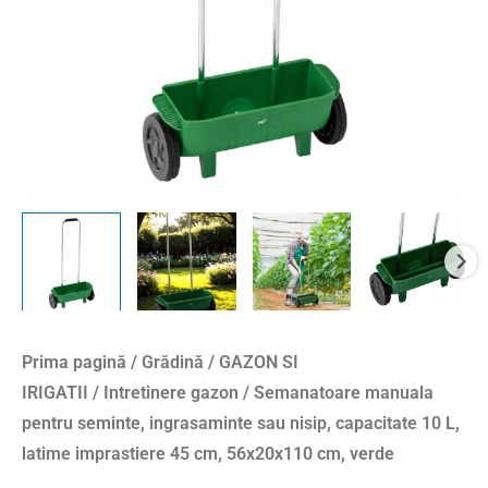
capacitate
10
L,
latime
imprastiere
45
cm,
56x20x110
cm,
verde
Prima pagină
/
Grădină
/
GAZON SI
IRIGATII
/
Intretinere gazon
/ Semanatoare manuala
pentru seminte, ingrasaminte sau nisip, capacitate 10 L,
latime imprastiere 45 cm, 56x20x110 cm, verde