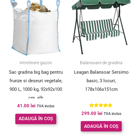
Intretinere gazon
Balansoare de gradina
Sac gradina big bag pentru
Leagan Balansoar Sersimo
frunze si deseuri vegetale,
basic, 3 locuri,
900 L, 1000 kg, 92x92x100
178x106x151cm
cm, alb
41.00
lei
TVA inclus
Evaluat la
299.00
lei
TVA inclus
4.90
ADAUGĂ ÎN COȘ
din 5
ADAUGĂ ÎN COȘ