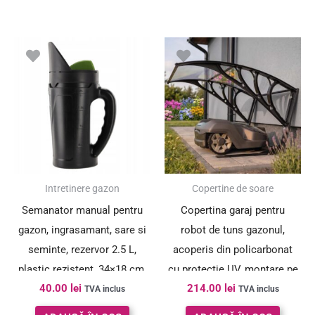
Intretinere gazon
Copertine de soare
Semanator manual pentru
Copertina garaj pentru
gazon, ingrasamant, sare si
robot de tuns gazonul,
seminte, rezervor 2.5 L,
acoperis din policarbonat
plastic rezistent, 34×18 cm,
cu protectie UV, montare pe
40.00
lei
214.00
lei
negru
perete sau pe sol, 100×80
TVA inclus
TVA inclus
cm, negru