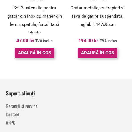
Set 3 ustensile pentru
Gratar metalic, cu trepied si
gratar din inox cu maner din
tava de gatire suspendata,
lemn, spatula, furculita si
reglabil, 147x95cm
cleste
47.00
lei
194.00
lei
TVA inclus
TVA inclus
ADAUGĂ ÎN COȘ
ADAUGĂ ÎN COȘ
Suport clienți
Garanții și service
Contact
ANPC