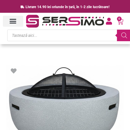
Skip
Livrare 14.90 lei oriunde în țară, în 1-2 zile lucrătoare!
to
0
content
Cart
Products
search
Cantitate
Semineu
de
exterior
pentru
terasa
sau
gradina