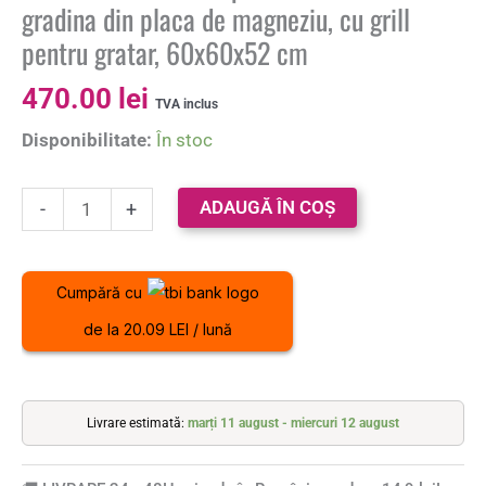
gradina din placa de magneziu, cu grill
pentru gratar, 60x60x52 cm
470.00
lei
TVA inclus
Disponibilitate:
În stoc
ADAUGĂ ÎN COȘ
-
+
Cumpără cu
de la 20.09 LEI / lună
Livrare estimată:
marți 11 august - miercuri 12 august