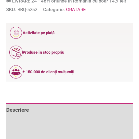
🚚 LIVRARE 24 - 48H oriunde în România cu doar 14,9 lei!
SKU:
BBQ-5252
Categorie:
GRATARE
12
Activitate pe piață
ANI
Produse în stoc propriu
+ 150.000 de clienți mulțumiți
Descriere
Informații suplimentare
Recenzii (0)