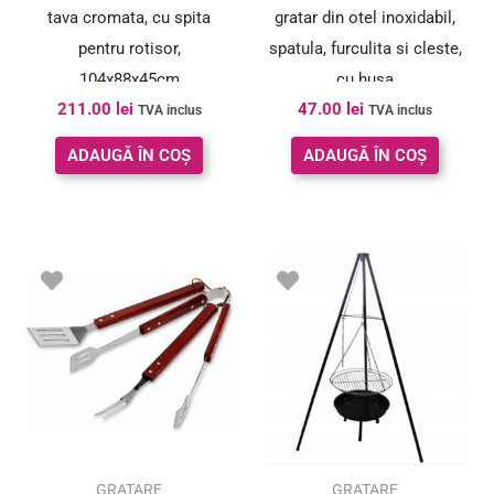
tava cromata, cu spita
gratar din otel inoxidabil,
pentru rotisor,
spatula, furculita si cleste,
104x88x45cm
cu husa
211.00
lei
47.00
lei
TVA inclus
TVA inclus
ADAUGĂ ÎN COȘ
ADAUGĂ ÎN COȘ
GRATARE
GRATARE