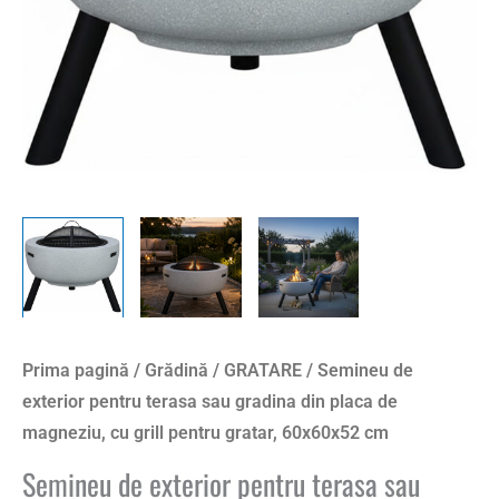
din
placa
de
magneziu,
cu
grill
pentru
gratar,
60x60x52
cm
Prima pagină
/
Grădină
/
GRATARE
/ Semineu de
exterior pentru terasa sau gradina din placa de
magneziu, cu grill pentru gratar, 60x60x52 cm
Semineu de exterior pentru terasa sau