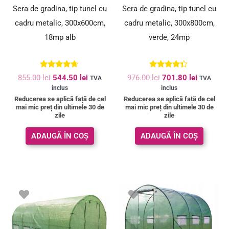
Sera de gradina, tip tunel cu
Sera de gradina, tip tunel cu
cadru metalic, 300x600cm,
cadru metalic, 300x800cm,
18mp alb
verde, 24mp
Evaluat la
Evaluat la
855.00
lei
544.50
lei
976.00
lei
701.80
lei
TVA
TVA
4.56
4.19
inclus
inclus
din 5
din 5
Reducerea se aplică față de cel
Reducerea se aplică față de cel
mai mic preț din ultimele 30 de
mai mic preț din ultimele 30 de
zile
zile
ADAUGĂ ÎN COȘ
ADAUGĂ ÎN COȘ