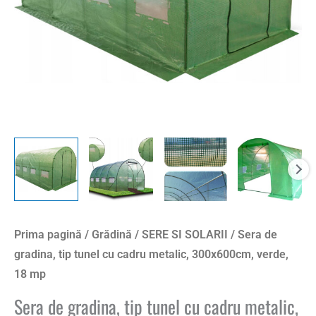
metalic,
300x600cm,
verde,
18
mp
Prima pagină
/
Grădină
/
SERE SI SOLARII
/ Sera de
gradina, tip tunel cu cadru metalic, 300x600cm, verde,
18 mp
Sera de gradina, tip tunel cu cadru metalic,