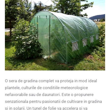
O sera de gradina complet va proteja in mod ideal
plantele, culturile de conditiile meteorologice
nefavorabile sau de daunatori. Este o propunere
senzationala pentru pasionatii de cultivare in gradina
si in solarii. Un tunel de folie va accelera si va