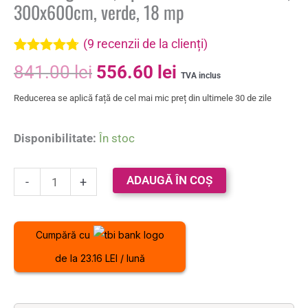
300x600cm, verde, 18 mp
(
9
recenzii de la clienți)
Evaluat la
9
841.00
lei
556.60
lei
4.67
din 5
TVA inclus
pe baza a
Reducerea se aplică față de cel mai mic preț din ultimele 30 de zile
evaluări de
la clienți
Disponibilitate:
În stoc
ADAUGĂ ÎN COȘ
-
+
Cumpără cu
de la 23.16 LEI / lună