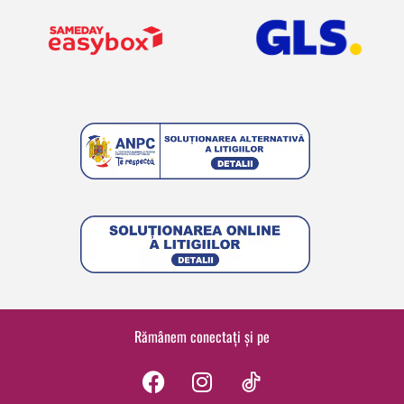
Rămânem conectați și pe
F
I