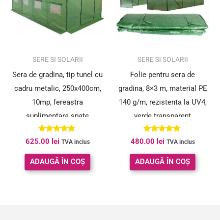
SERE SI SOLARII
SERE SI SOLARII
Sera de gradina, tip tunel cu
Folie pentru sera de
cadru metalic, 250x400cm,
gradina, 8×3 m, material PE
10mp, fereastra
140 g/m, rezistenta la UV4,
suplimentara spate
verde transparent
Evaluat la
Evaluat la
625.00
lei
480.00
lei
TVA inclus
TVA inclus
5.00
5.00
din 5
din 5
ADAUGĂ ÎN COȘ
ADAUGĂ ÎN COȘ