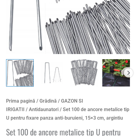
pentru
fixare
panza
anti-
buruieni,
15x3
cm,
argintiu
Prima pagină
/
Grădină
/
GAZON SI
IRIGATII
/
Antidaunatori
/ Set 100 de ancore metalice tip
U pentru fixare panza anti-buruieni, 15×3 cm, argintiu
Set 100 de ancore metalice tip U pentru