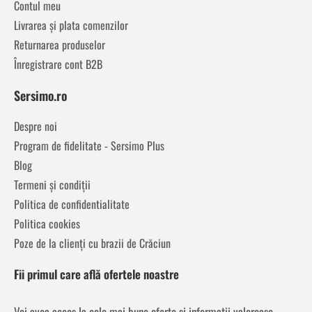
Contul meu
Livrarea și plata comenzilor
Returnarea produselor
Înregistrare cont B2B
Sersimo.ro
Despre noi
Program de fidelitate - Sersimo Plus
Blog
Termeni și condiții
Politica de confidentialitate
Politica cookies
Poze de la clienți cu brazii de Crăciun
Fii primul care află ofertele noastre
Vei avea acces la cele mai bune oferte și informații valoroase,