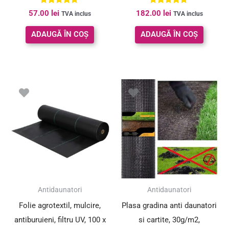
Evaluat la
Evaluat la
57.00
lei
182.00
lei
TVA inclus
TVA inclus
5.00
5.00
din 5
din 5
ADAUGĂ ÎN COȘ
ADAUGĂ ÎN COȘ
Antidaunatori
Antidaunatori
Folie agrotextil, mulcire,
Plasa gradina anti daunatori
antiburuieni, filtru UV, 100 x
si cartite, 30g/m2,