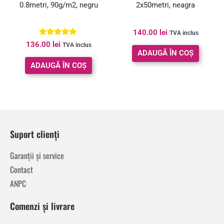
0.8metri, 90g/m2, negru
2x50metri, neagra
140.00
lei
TVA inclus
Evaluat la
136.00
lei
TVA inclus
5.00
ADAUGĂ ÎN COȘ
din 5
ADAUGĂ ÎN COȘ
Suport clienți
Garanții și service
Contact
ANPC
Comenzi și livrare