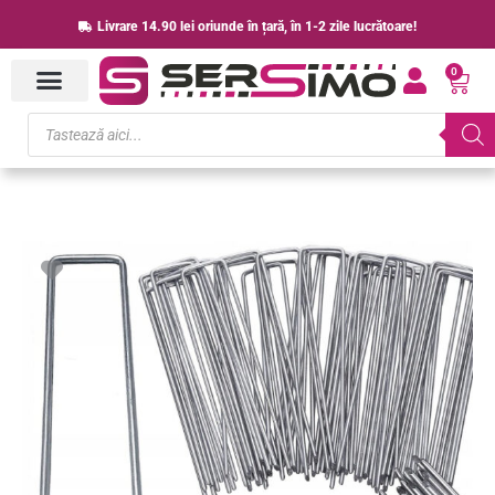
Skip
Livrare 14.90 lei oriunde în țară, în 1-2 zile lucrătoare!
to
0
content
Cart
Products
search
Cantitate
Set
100
de
ancore
metalice
tip
U