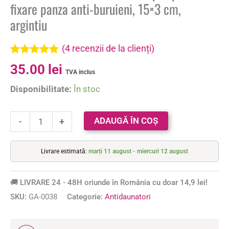
fixare panza anti-buruieni, 15×3 cm,
argintiu
(
4
recenzii de la clienți)
Evaluat la
4
35.00
lei
5.00
din 5 pe
TVA inclus
baza a
Disponibilitate:
În stoc
evaluări de
la clienți
ADAUGĂ ÎN COȘ
-
+
Livrare estimată:
marți 11 august - miercuri 12 august
🚚 LIVRARE 24 - 48H oriunde în România cu doar 14,9 lei!
SKU:
GA-0038
Categorie:
Antidaunatori