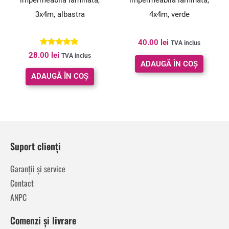
impermeabila laminata,
impermeabila laminata,
3x4m, albastra
4x4m, verde
40.00
lei
TVA inclus
Evaluat la
28.00
lei
TVA inclus
5.00
ADAUGĂ ÎN COȘ
din 5
ADAUGĂ ÎN COȘ
Suport clienți
Garanții și service
Contact
ANPC
Comenzi și livrare