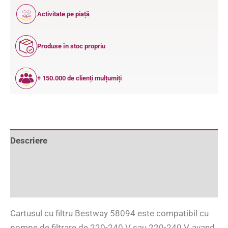
12
Activitate pe piață
ANI
Produse în stoc propriu
+ 150.000 de clienți mulțumiți
Descriere
Informații suplimentare
Recenzii (0)
Cartusul cu filtru Bestway 58094 este compatibil cu
pompe de filtrare de 220-240 V sau 220-240 V, avand