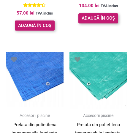
134.00
lei
TVA inclus
Evaluat la
57.00
lei
TVA inclus
4.33
ADAUGĂ ÎN COȘ
din 5
ADAUGĂ ÎN COȘ
Accesorii piscine
Accesorii piscine
Prelata din polietilena
Prelata din polietilena