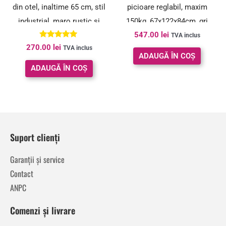
din otel, inaltime 65 cm, stil
picioare reglabil, maxim
industrial, maro rustic si
150kg, 67x122x84cm, gri
547.00
lei
negru
deschis
TVA inclus
Evaluat la
270.00
lei
TVA inclus
5.00
ADAUGĂ ÎN COȘ
din 5
ADAUGĂ ÎN COȘ
Suport clienți
Garanții și service
Contact
ANPC
Comenzi și livrare