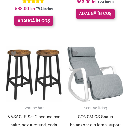
563.00
lei
inchis
alb
TVA inclus
Evaluat la
538.00
lei
TVA inclus
5.00
ADAUGĂ ÎN COȘ
din 5
ADAUGĂ ÎN COȘ
Scaune bar
Scaune living
VASAGLE Set 2 scaune bar
SONGMICS Scaun
inalte, sezut rotund, cadru
balansoar din lemn, suport