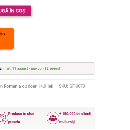
UGĂ ÎN COȘ
tă:
marți 11 august - miercuri 12 august
n România cu doar 14,9 lei!
SKU:
GF-0073
Produse în stoc
+ 150.000 de clienți
propriu
mulțumiți