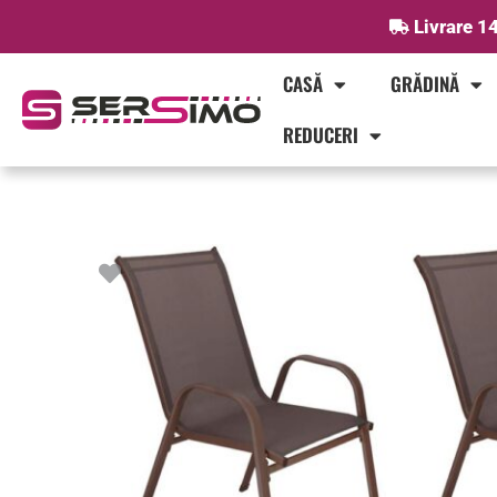
Skip
Livrare 14
to
content
CASĂ
GRĂDINĂ
REDUCERI