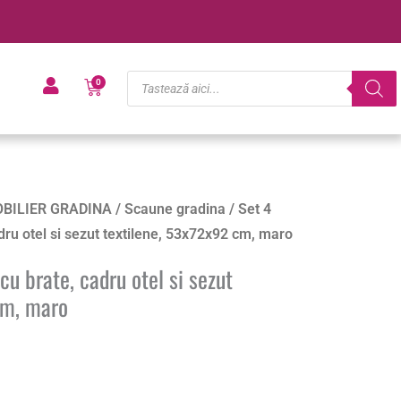
Products
Cart
0
search
BILIER GRADINA
/
Scaune gradina
/ Set 4
dru otel si sezut textilene, 53x72x92 cm, maro
cu brate, cadru otel si sezut
cm, maro