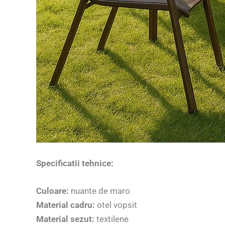
Specificatii tehnice:
Culoare:
nuante de maro
Material cadru:
otel vopsit
Material sezut:
textilene