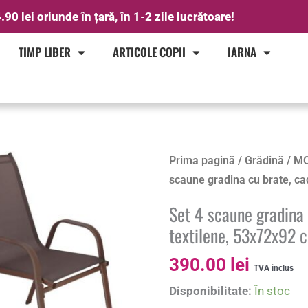
.90 lei oriunde în țară, în 1-2 zile lucrătoare!
TIMP LIBER
ARTICOLE COPII
IARNA
Cantitate
Prima pagină
/
Grădină
/
MO
Set
scaune gradina cu brate, ca
4
Set 4 scaune gradina 
scaune
textilene, 53x72x92 
gradina
cu
390.00
lei
TVA inclus
brate,
Disponibilitate:
În stoc
cadru