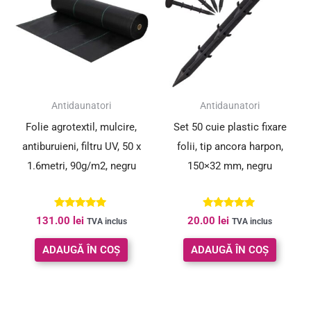
Antidaunatori
Antidaunatori
Folie agrotextil, mulcire,
Set 50 cuie plastic fixare
antiburuieni, filtru UV, 50 x
folii, tip ancora harpon,
1.6metri, 90g/m2, negru
150×32 mm, negru
Evaluat la
Evaluat la
131.00
lei
20.00
lei
TVA inclus
TVA inclus
5.00
5.00
din 5
din 5
ADAUGĂ ÎN COȘ
ADAUGĂ ÎN COȘ