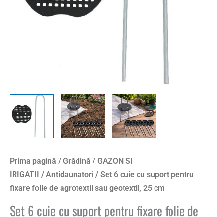
folie
de
agrotextil
sau
geotextil,
25
cm
Prima pagină
/
Grădină
/
GAZON SI
IRIGATII
/
Antidaunatori
/ Set 6 cuie cu suport pentru
fixare folie de agrotextil sau geotextil, 25 cm
Set 6 cuie cu suport pentru fixare folie de