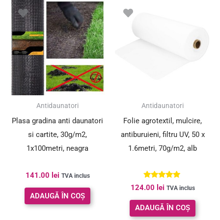
Antidaunatori
Antidaunatori
Plasa gradina anti daunatori
Folie agrotextil, mulcire,
si cartite, 30g/m2,
antiburuieni, filtru UV, 50 x
1x100metri, neagra
1.6metri, 70g/m2, alb
141.00
lei
TVA inclus
Evaluat la
124.00
lei
TVA inclus
5.00
ADAUGĂ ÎN COȘ
din 5
ADAUGĂ ÎN COȘ