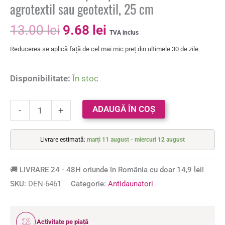
agrotextil sau geotextil, 25 cm
13.00
lei
9.68
lei
TVA inclus
Reducerea se aplică față de cel mai mic preț din ultimele 30 de zile
Disponibilitate:
În stoc
ADAUGĂ ÎN COȘ
-
+
Livrare estimată:
marți 11 august - miercuri 12 august
🚚 LIVRARE 24 - 48H oriunde în România cu doar 14,9 lei!
SKU:
DEN-6461
Categorie:
Antidaunatori
12
Activitate pe piață