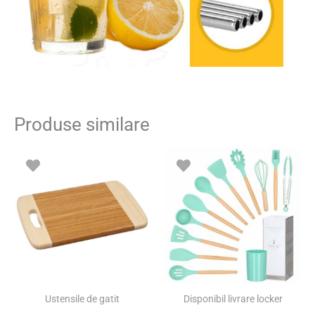
Produse similare
Prețul
Prețul
inițial
curent
a
este:
fost:
65.00 lei.
101.00 lei.
SUPER PREȚ!
Ustensile de gatit
Disponibil livrare locker