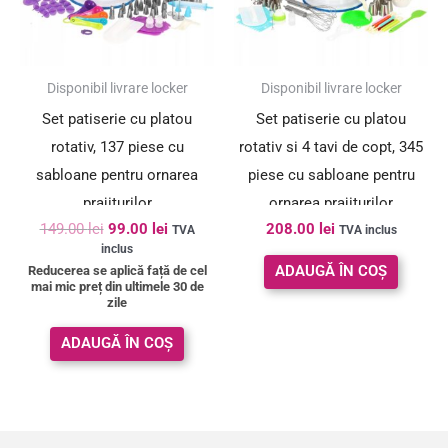
SUPER PREȚ!
Disponibil livrare locker
Disponibil livrare locker
Set patiserie cu platou
Set patiserie cu platou
rotativ, 137 piese cu
rotativ si 4 tavi de copt, 345
sabloane pentru ornarea
piese cu sabloane pentru
prajiturilor
ornarea prajiturilor
149.00
lei
99.00
lei
208.00
lei
TVA
TVA inclus
inclus
ADAUGĂ ÎN COȘ
Reducerea se aplică față de cel
mai mic preț din ultimele 30 de
zile
ADAUGĂ ÎN COȘ