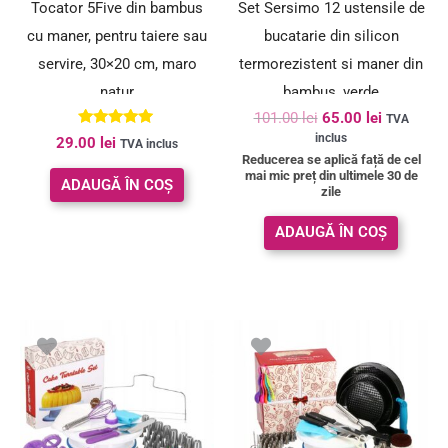
Tocator 5Five din bambus
Set Sersimo 12 ustensile de
cu maner, pentru taiere sau
bucatarie din silicon
servire, 30×20 cm, maro
termorezistent si maner din
natur
bambus, verde
101.00
lei
65.00
lei
TVA
Evaluat la
inclus
29.00
lei
TVA inclus
5.00
Reducerea se aplică față de cel
din 5
mai mic preț din ultimele 30 de
ADAUGĂ ÎN COȘ
zile
ADAUGĂ ÎN COȘ
Prețul
Prețul
inițial
curent
a
este:
fost:
99.00 lei.
149.00 lei.