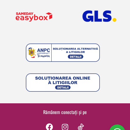
Rămânem conectați și pe
F
I