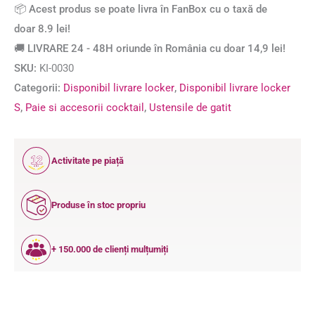
📦 Acest produs se poate livra în FanBox cu o taxă de
doar 8.9 lei!
🚚 LIVRARE 24 - 48H oriunde în România cu doar 14,9 lei!
SKU:
KI-0030
Categorii:
Disponibil livrare locker
,
Disponibil livrare locker
S
,
Paie si accesorii cocktail
,
Ustensile de gatit
12
Activitate pe piață
ANI
Produse în stoc propriu
+ 150.000 de clienți mulțumiți