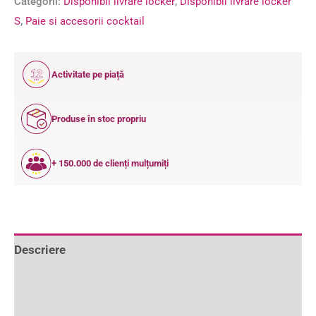
Categorii:
Disponibil livrare locker
,
Disponibil livrare locker
S
,
Paie si accesorii cocktail
12
Activitate pe piață
ANI
Produse în stoc propriu
+ 150.000 de clienți mulțumiți
Descriere
Informații suplimentare
Recenzii (0)