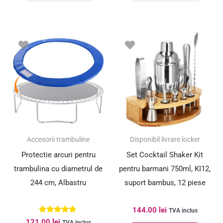
Accesorii trambuline
Disponibil livrare locker
Protectie arcuri pentru
Set Cocktail Shaker Kit
trambulina cu diametrul de
pentru barmani 750ml, KI12,
244 cm, Albastru
suport bambus, 12 piese
144.00
lei
TVA inclus
Evaluat la
121.00
lei
TVA inclus