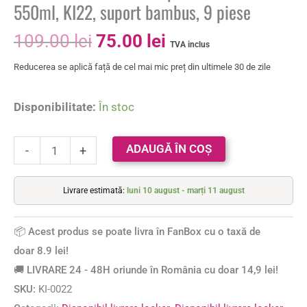
550ml, KI22, suport bambus, 9 piese
109.00
lei
75.00
lei
TVA inclus
Reducerea se aplică față de cel mai mic preț din ultimele 30 de zile
Disponibilitate:
În stoc
ADAUGĂ ÎN COȘ
-
+
Livrare estimată:
luni 10 august - marți 11 august
📦 Acest produs se poate livra în FanBox cu o taxă de
doar 8.9 lei!
🚚 LIVRARE 24 - 48H oriunde în România cu doar 14,9 lei!
SKU:
KI-0022