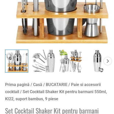
KI22,
suport
bambus,
9
piese
Prima pagină
/
Casă
/
BUCATARIE
/
Paie si accesorii
cocktail
/ Set Cocktail Shaker Kit pentru barmani 550ml,
KI22, suport bambus, 9 piese
Set Cocktail Shaker Kit pentru barmani