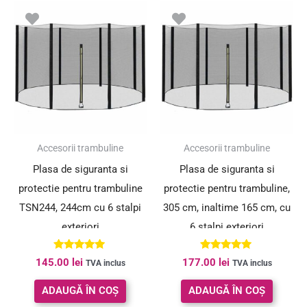
Accesorii trambuline
Accesorii trambuline
Plasa de siguranta si
Plasa de siguranta si
protectie pentru trambuline
protectie pentru trambuline,
TSN244, 244cm cu 6 stalpi
305 cm, inaltime 165 cm, cu
exteriori
6 stalpi exteriori
Evaluat la
Evaluat la
145.00
lei
177.00
lei
TVA inclus
TVA inclus
5.00
5.00
din 5
din 5
ADAUGĂ ÎN COȘ
ADAUGĂ ÎN COȘ