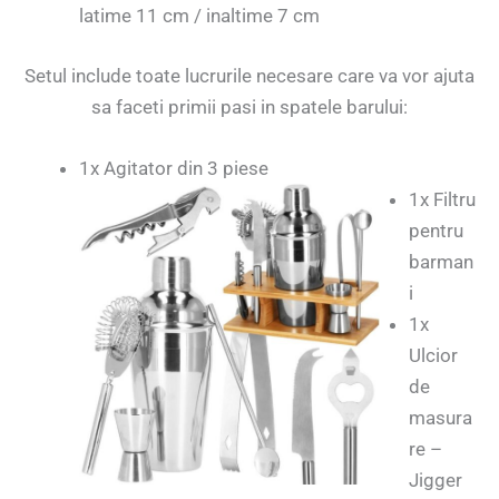
latime 11 cm / inaltime 7 cm
Setul include toate lucrurile necesare care va vor ajuta
sa faceti primii pasi in spatele barului:
1x Agitator din 3 piese
1x Filtru
pentru
barman
i
1x
Ulcior
de
masura
re –
Jigger