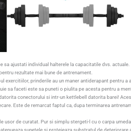
 sa ajustati individual halterele la capacitatile dvs. actuale.
 pentru rezultate mai bune de antrenament.
l exercitiilor, prinderile au un maner antiderapant pentru a
uie sa faceti este sa puneti o piulita pe acesta pentru a menti
atorita conectorului si intr-un kettlebell datorita barei! Ac
ecare. Este de remarcat faptul ca, dupa terminarea antrenamen
 de usor de curatat. Pur si simplu stergeti-l cu o carpa umed
 atenueaza sunetele si protejeaza substratul de deteriorare 