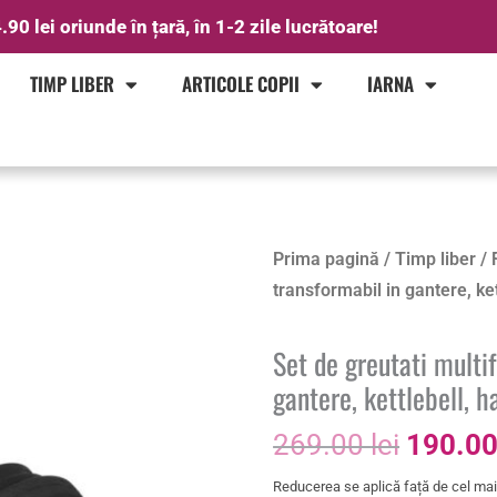
.90 lei oriunde în țară, în 1-2 zile lucrătoare!
TIMP LIBER
ARTICOLE COPII
IARNA
Prețul
Prima pagină
/
Timp liber
/
inițial
transformabil in gantere, ket
a
fost:
Set de greutati multi
269.00 
gantere, kettlebell, h
269.00
lei
190.0
Reducerea se aplică față de cel mai 