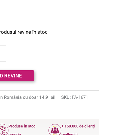
rodusul revine în stoc
n România cu doar 14,9 lei!
SKU:
FA-1671
Produse în stoc
+ 150.000 de clienți
propriu
mulțumiți