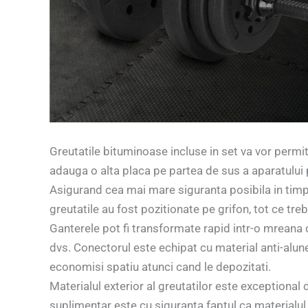
Greutatile bituminoase incluse in set va vor permite
adauga o alta placa pe partea de sus a aparatului
Asigurand cea mai mare siguranta posibila in timpu
greutatile au fost pozitionate pe grifon, tot ce treb
Ganterele pot fi transformate rapid intr-o mreana d
dvs. Conectorul este echipat cu material anti-alun
economisi spatiu atunci cand le depozitati.
Materialul exterior al greutatilor este exceptional
suplimentar este cu siguranta faptul ca materialul