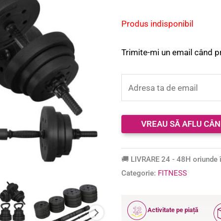
Produs indisponibil
Trimite-mi un email când p
🚚 LIVRARE 24 - 48H oriunde î
Categorie:
FITNESS
12
Activitate pe piață
ANI