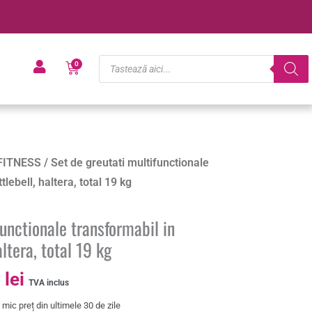
Products
Cart
0
search
Prețul
FITNESS
/ Set de greutati multifunctionale
curent
tlebell, haltera, total 19 kg
este:
190.00 lei.
functionale transformabil in
lei.
altera, total 19 kg
0
lei
TVA inclus
mic preț din ultimele 30 de zile