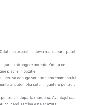
 Odata ce exercitiile devin mai usoare, puteti
 asigura o strangere corecta. Odata ce
ne placile in pozitie.
est lucru va adauga varietate antrenamentului
tului, puteti plia setul in gantere pentru a
a pentru a indeparta murdaria. Avantajul sau
atunci cand sarcina este scazuta.