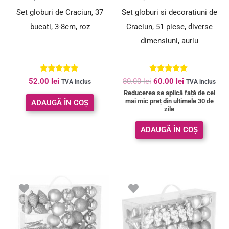
Set globuri de Craciun, 37
Set globuri si decoratiuni de
bucati, 3-8cm, roz
Craciun, 51 piese, diverse
dimensiuni, auriu
Evaluat la
Evaluat la
52.00
lei
80.00
lei
60.00
lei
TVA inclus
TVA inclus
5.00
5.00
Reducerea se aplică față de cel
din 5
din 5
mai mic preț din ultimele 30 de
ADAUGĂ ÎN COȘ
zile
ADAUGĂ ÎN COȘ
Prețul
Prețul
Prețul
Prețul
inițial
curent
inițial
curent
a
este:
a
este:
fost:
50.00 lei.
fost:
90.00 lei.
70.00 lei.
141.00 lei.