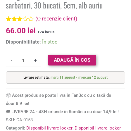
sarbatori, 30 bucati, 5cm, alb auriu
(O recenzie client)
Evaluat
66.00
lei
la
3.00
TVA inclus
din 5
Disponibilitate:
În stoc
pe baza
unei
singure
evaluări
ADAUGĂ ÎN COȘ
-
+
Livrare estimată:
marți 11 august - miercuri 12 august
📦 Acest produs se poate livra în FanBox cu o taxă de
doar 8.9 lei!
🚚 LIVRARE 24 - 48H oriunde în România cu doar 14,9 lei!
SKU:
CA-0153
Categorii:
Disponibil livrare locker
,
Disponibil livrare locker