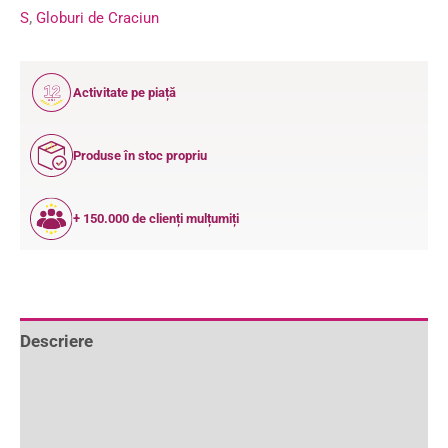
S
,
Globuri de Craciun
12
Activitate pe piață
ANI
Produse în stoc propriu
+ 150.000 de clienți mulțumiți
Descriere
Informații suplimentare
Recenzii (1)