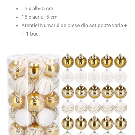
15 x alb- 5 cm
15 x auriu- 5 cm
Atentie! Numarul de piese din set poate varia +
– 1 buc.