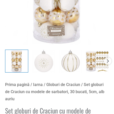
sarbatori,
30
bucati,
5cm,
alb
auriu
Prima pagină
/
Iarna
/
Globuri de Craciun
/ Set globuri
de Craciun cu modele de sarbatori, 30 bucati, 5cm, alb
auriu
Set globuri de Craciun cu modele de