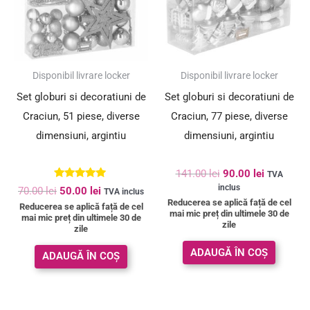
SUPER PREȚ!
SUPER PREȚ!
Disponibil livrare locker
Disponibil livrare locker
Set globuri si decoratiuni de
Set globuri si decoratiuni de
Craciun, 51 piese, diverse
Craciun, 77 piese, diverse
dimensiuni, argintiu
dimensiuni, argintiu
141.00
lei
90.00
lei
TVA
Evaluat la
inclus
70.00
lei
50.00
lei
TVA inclus
5.00
Reducerea se aplică față de cel
Reducerea se aplică față de cel
din 5
mai mic preț din ultimele 30 de
mai mic preț din ultimele 30 de
zile
zile
ADAUGĂ ÎN COȘ
ADAUGĂ ÎN COȘ