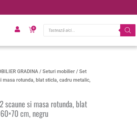
Products
Cart
0
search
BILIER GRADINA
/
Seturi mobilier
/ Set
i masa rotunda, blat sticla, cadru metalic,
 2 scaune si masa rotunda, blat
, 60×70 cm, negru