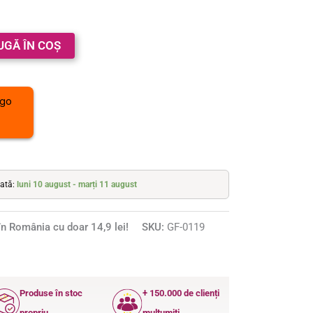
UGĂ ÎN COȘ
mată:
luni 10 august - marți 11 august
n România cu doar 14,9 lei!
SKU:
GF-0119
Produse în stoc
+ 150.000 de clienți
propriu
mulțumiți