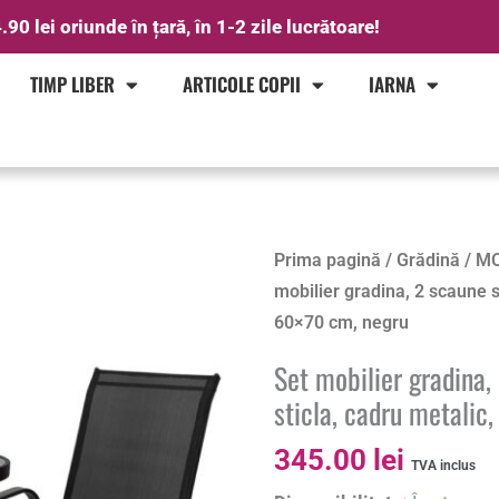
.90 lei oriunde în țară, în 1-2 zile lucrătoare!
TIMP LIBER
ARTICOLE COPII
IARNA
Cantitate
Prima pagină
/
Grădină
/
MO
Set
mobilier gradina, 2 scaune s
mobilier
60×70 cm, negru
gradina,
Set mobilier gradina,
2
sticla, cadru metalic
scaune
si
345.00
lei
TVA inclus
masa