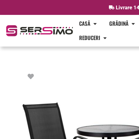
Skip
Livrare 14
to
content
CASĂ
GRĂDINĂ
REDUCERI