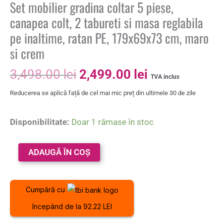
Set mobilier gradina coltar 5 piese,
canapea colt, 2 tabureti si masa reglabila
pe inaltime, ratan PE, 179x69x73 cm, maro
si crem
3,498.00
lei
2,499.00
lei
TVA inclus
Reducerea se aplică față de cel mai mic preț din ultimele 30 de zile
Disponibilitate:
Doar 1 rămase în stoc
ADAUGĂ ÎN COȘ
Cumpără cu
începând de la 92.22 LEI