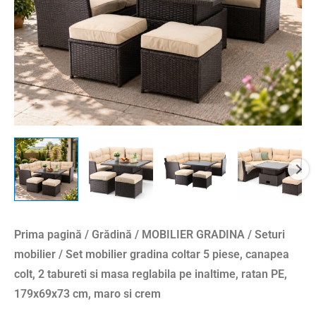
colt,
2
tabureti
si
masa
reglabila
pe
inaltime,
ratan
PE,
179x69x73
cm,
Prima pagină
/
Grădină
/
MOBILIER GRADINA
/
Seturi
maro
mobilier
/ Set mobilier gradina coltar 5 piese, canapea
si
colt, 2 tabureti si masa reglabila pe inaltime, ratan PE,
crem
179x69x73 cm, maro si crem