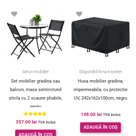
Seturi mobilier
Disponibil livrare locker
Set mobilier gradina sau
Husa mobilier gradina,
balcon, masa semirotund
impermeabila, cu protectie
sticla cu 2 scaune pliabile,
UV, 242x162x100cm, negru
negru
148.00
lei
TVA inclus
Evaluat la
357.00
lei
TVA inclus
5.00
ADAUGĂ ÎN COȘ
din 5
ADAUGĂ ÎN COȘ