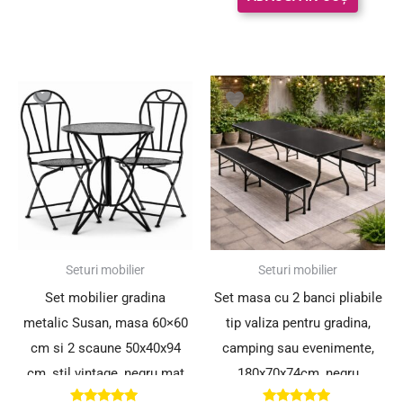
Prețul
Prețul
Prețul
Prețul
inițial
curent
inițial
curent
a
este:
a
este:
fost:
363.00 lei.
fost:
499.00 le
498.00 lei.
555.00 lei.
SUPER PREȚ!
SUPER PREȚ!
Seturi mobilier
Seturi mobilier
Set mobilier gradina
Set masa cu 2 banci pliabile
metalic Susan, masa 60×60
tip valiza pentru gradina,
cm si 2 scaune 50x40x94
camping sau evenimente,
cm, stil vintage, negru mat
180x70x74cm, negru