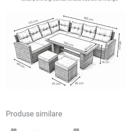
Produse similare
Prețul
Prețul
inițial
curent