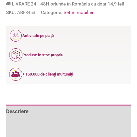
🚚 LIVRARE 24 - 48H oriunde în România cu doar 14,9 lei!
SKU:
ABI-3453
Categorie:
Seturi mobilier
12
Activitate pe piață
ANI
Produse în stoc propriu
+ 150.000 de clienți mulțumiți
Descriere
Informații suplimentare