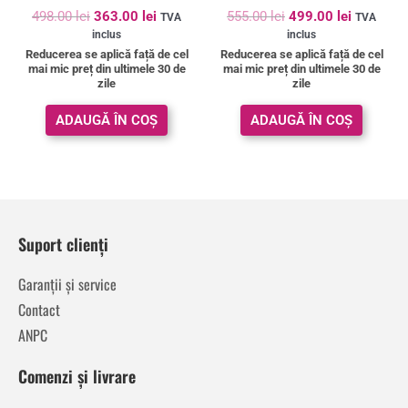
Evaluat la
Evaluat la
498.00
lei
363.00
lei
555.00
lei
499.00
lei
TVA
TVA
5.00
5.00
inclus
inclus
din 5
din 5
Reducerea se aplică față de cel
Reducerea se aplică față de cel
mai mic preț din ultimele 30 de
mai mic preț din ultimele 30 de
zile
zile
ADAUGĂ ÎN COȘ
ADAUGĂ ÎN COȘ
Suport clienți
Garanții și service
Contact
ANPC
Comenzi și livrare