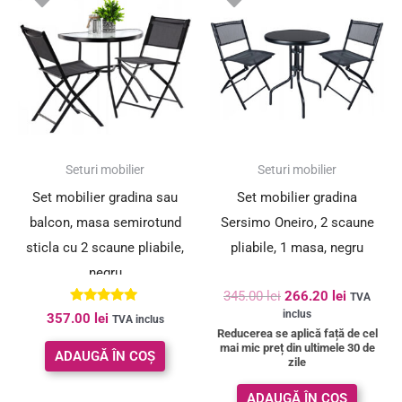
a
este:
fost:
266.20 le
345.00 lei.
SUPER PREȚ!
Seturi mobilier
Seturi mobilier
Set mobilier gradina sau
Set mobilier gradina
balcon, masa semirotund
Sersimo Oneiro, 2 scaune
sticla cu 2 scaune pliabile,
pliabile, 1 masa, negru
negru
345.00
lei
266.20
lei
TVA
Evaluat la
inclus
357.00
lei
TVA inclus
5.00
Reducerea se aplică față de cel
din 5
mai mic preț din ultimele 30 de
ADAUGĂ ÎN COȘ
zile
ADAUGĂ ÎN COȘ