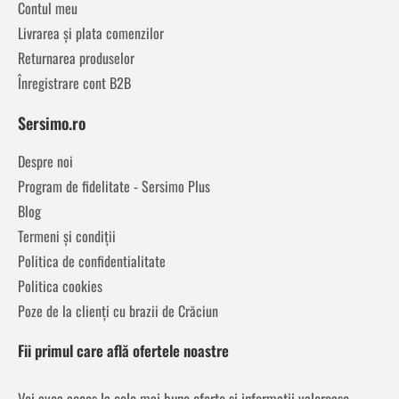
Contul meu
Livrarea și plata comenzilor
Returnarea produselor
Înregistrare cont B2B
Sersimo.ro
Despre noi
Program de fidelitate - Sersimo Plus
Blog
Termeni și condiții
Politica de confidentialitate
Politica cookies
Poze de la clienți cu brazii de Crăciun
Fii primul care află ofertele noastre
Vei avea acces la cele mai bune oferte și informații valoroase,