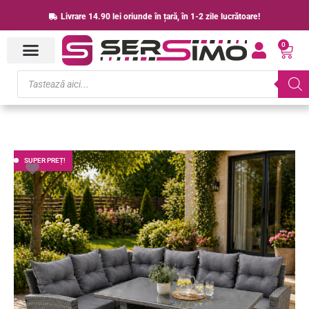
Skip
Livrare 14.90 lei oriunde în țară, în 1-2 zile lucrătoare!
to
0
content
Cart
Products
search
Prețul
Prețul
SUPER PREȚ!
inițial
curent
a
este:
fost:
2,799.00 lei.
3,798.00 lei.