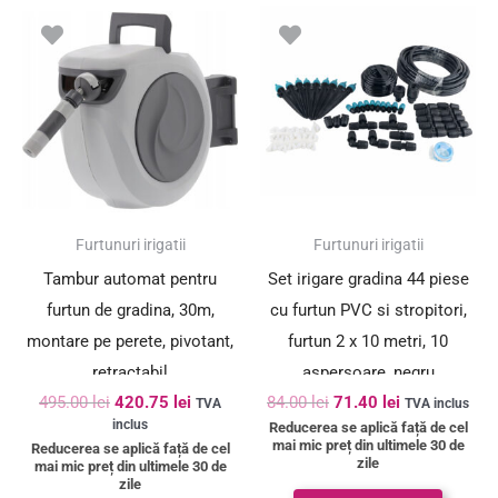
Prețul
Prețul
Prețul
Prețul
inițial
curent
inițial
curent
a
este:
a
este:
fost:
420.75 lei.
fost:
71.40 lei.
495.00 lei.
84.00 lei.
SUPER PREȚ!
SUPER PREȚ!
Furtunuri irigatii
Furtunuri irigatii
Tambur automat pentru
Set irigare gradina 44 piese
furtun de gradina, 30m,
cu furtun PVC si stropitori,
montare pe perete, pivotant,
furtun 2 x 10 metri, 10
retractabil
aspersoare, negru
495.00
lei
420.75
lei
84.00
lei
71.40
lei
TVA
TVA inclus
inclus
Reducerea se aplică față de cel
mai mic preț din ultimele 30 de
Reducerea se aplică față de cel
zile
mai mic preț din ultimele 30 de
zile