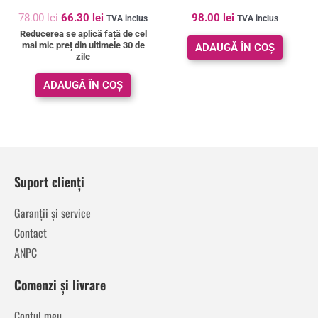
78.00
lei
66.30
lei
98.00
lei
TVA inclus
TVA inclus
Reducerea se aplică față de cel
mai mic preț din ultimele 30 de
ADAUGĂ ÎN COȘ
zile
ADAUGĂ ÎN COȘ
Suport clienți
Garanții și service
Contact
ANPC
Comenzi și livrare
Contul meu