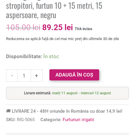
stropitori, furtun 10 + 15 metri, 15
aspersoare, negru
105.00
lei
89.25
lei
TVA inclus
Reducerea se aplică față de cel mai mic preț din ultimele 30 de zile
Disponibilitate:
În stoc
ADAUGĂ ÎN COȘ
-
+
Livrare estimată:
marți 11 august - miercuri 12 august
🚚 LIVRARE 24 - 48H oriunde în România cu doar 14,9 lei!
SKU:
RIG-5065
Categorie:
Furtunuri irigatii