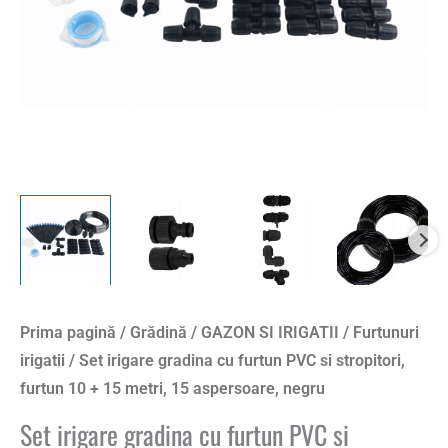
stropitori,
furtun
10
+
15
metri,
15
aspersoare,
negru
Prima pagină
/
Grădină
/
GAZON SI IRIGATII
/
Furtunuri
irigatii
/ Set irigare gradina cu furtun PVC si stropitori,
furtun 10 + 15 metri, 15 aspersoare, negru
Set irigare gradina cu furtun PVC si