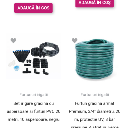
ADAUGĂ ÎN COȘ
ADAUGĂ ÎN COȘ
Prețul
Prețul
inițial
curent
a
este:
fost:
66.30 lei.
78.00 lei.
SUPER PREȚ!
Furtunuri irigatii
Furtunuri irigatii
Set irigare gradina cu
Furtun gradina armat
aspersoare si furtun PVC 20
Premium, 3/4″ diametru, 20
metri, 10 aspersoare, negru
m, protectie UV, 8 bar
presiune, 4 straturi, verde