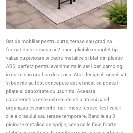
Set de mobilier pentru curte, terase sau gradina
format dintr-o masa si 2 banci pliabile complet tip
valiza cu picioare si cadru metalice si blat din plastic
ABS, perfect pentru evenimente in aer liber, camping,
in curte sau gradina de acasa. Atat designul mesei cat
si bancile au fost concepute astfel incat sa poata fi
pliate si depozitate cu usurinta. Aceasta
caracteristica este extrem de utila atunci cand
organizati evenimente mari, mese festive, festivaluri,
zilele orasului sau terase temporare. Bancile au 3
picioare metalice de sprijin, ceea ce le face foarte
stabile si rezistente la greutate mare, nu se curbeaza