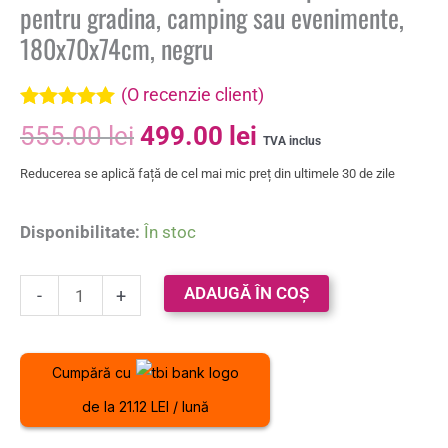
pentru gradina, camping sau evenimente,
180x70x74cm, negru
(O recenzie client)
Evaluat la
555.00
lei
499.00
lei
5.00
din 5 pe
TVA inclus
baza unei
Reducerea se aplică față de cel mai mic preț din ultimele 30 de zile
singure
evaluări
Disponibilitate:
În stoc
ADAUGĂ ÎN COȘ
-
+
Cumpără cu
de la 21.12 LEI / lună