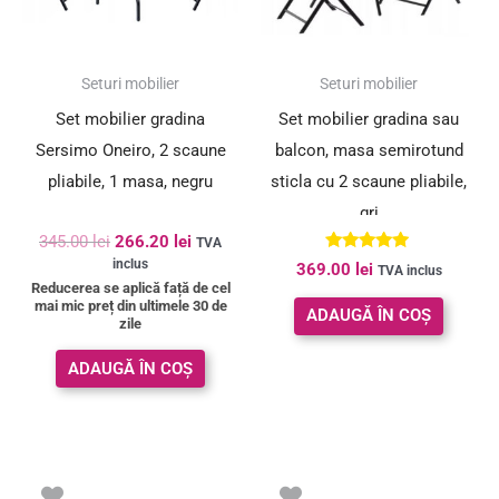
SUPER PREȚ!
Seturi mobilier
Seturi mobilier
Set mobilier gradina
Set mobilier gradina sau
Sersimo Oneiro, 2 scaune
balcon, masa semirotund
pliabile, 1 masa, negru
sticla cu 2 scaune pliabile,
gri
345.00
lei
266.20
lei
TVA
Evaluat la
inclus
369.00
lei
TVA inclus
5.00
Reducerea se aplică față de cel
din 5
mai mic preț din ultimele 30 de
ADAUGĂ ÎN COȘ
zile
ADAUGĂ ÎN COȘ