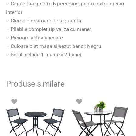
– Capacitate pentru 6 persoane, pentru exterior sau
interior
– Cleme blocatoare de siguranta
– Pliabile complet tip valiza cu maner
– Picioare anti-alunecare
– Culoare blat masa si sezut banci: Negru
– Setul include 1 masa si 2 banci
Produse similare
Prețul
Prețul
inițial
curent
a
este:
fost:
266.20 lei.
345.00 lei.