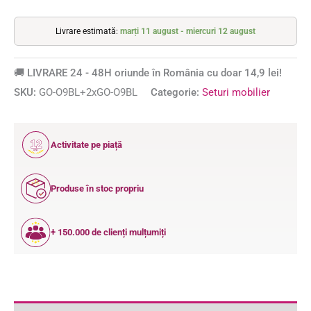
Livrare estimată:
marți 11 august - miercuri 12 august
🚚 LIVRARE 24 - 48H oriunde în România cu doar 14,9 lei!
SKU:
GO-O9BL+2xGO-O9BL
Categorie:
Seturi mobilier
12
Activitate pe piață
ANI
Produse în stoc propriu
+ 150.000 de clienți mulțumiți