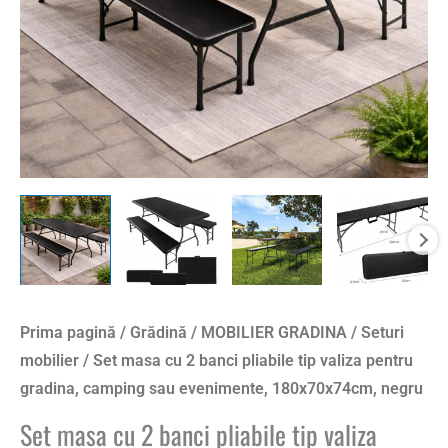
valiza
pentru
gradina,
camping
sau
evenimente,
180x70x74cm,
negru
Prima pagină
/
Grădină
/
MOBILIER GRADINA
/
Seturi
mobilier
/ Set masa cu 2 banci pliabile tip valiza pentru
gradina, camping sau evenimente, 180x70x74cm, negru
Set masa cu 2 banci pliabile tip valiza