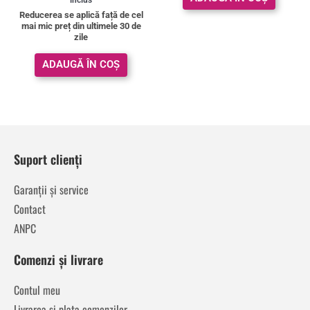
din 5
Reducerea se aplică față de cel
mai mic preț din ultimele 30 de
zile
ADAUGĂ ÎN COȘ
Suport clienți
Garanții și service
Contact
ANPC
Comenzi și livrare
Contul meu
Livrarea și plata comenzilor