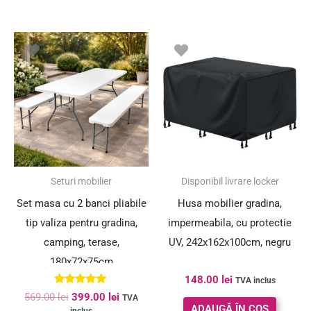
Prețul
Prețul
inițial
curent
a
este:
fost:
399.00 lei.
569.00 lei.
SUPER PREȚ!
Seturi mobilier
Disponibil livrare locker
Set masa cu 2 banci pliabile
Husa mobilier gradina,
tip valiza pentru gradina,
impermeabila, cu protectie
camping, terase,
UV, 242x162x100cm, negru
180x72x75cm
148.00
lei
TVA inclus
Evaluat la
569.00
lei
399.00
lei
TVA
4.93
ADAUGĂ ÎN COȘ
inclus