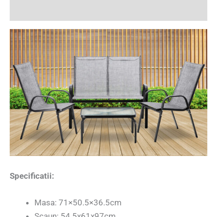
Recenzii (1)
Specificatii:
Masa: 71×50.5×36.5cm
Scaun: 54.5x61x97cm