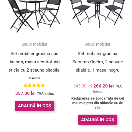
345.00 lei.
SUPER PREȚ!
Seturi mobilier
Seturi mobilier
Set mobilier gradina sau
Set mobilier gradina
balcon, masa semirotund
Sersimo Oneiro, 2 scaune
sticla cu 2 scaune pliabile,
pliabile, 1 masa, negru
negru
345.00
lei
266.20
lei
TVA
Evaluat la
inclus
357.00
lei
TVA inclus
5.00
Reducerea se aplică față de cel
din 5
mai mic preț din ultimele 30 de
ADAUGĂ ÎN COȘ
zile
ADAUGĂ ÎN COȘ