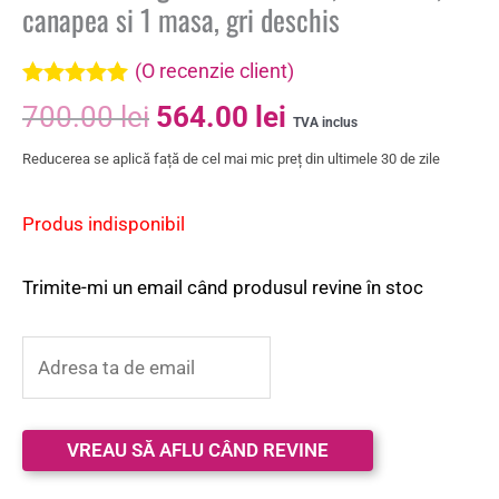
canapea si 1 masa, gri deschis
(O recenzie client)
Evaluat la
700.00
lei
564.00
lei
5.00
din 5 pe
TVA inclus
baza unei
Reducerea se aplică față de cel mai mic preț din ultimele 30 de zile
singure
evaluări
Produs indisponibil
Trimite-mi un email când produsul revine în stoc