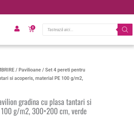
Products
Cart
0
search
BRIRE
/
Pavilioane
/ Set 4 pereti pentru
ntari si acoperis, material PE 100 g/m2,
vilion gradina cu plasa tantari si
E 100 g/m2, 300×200 cm, verde