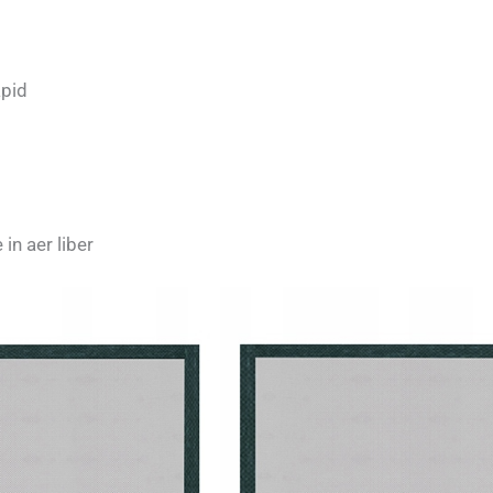
apid
in aer liber