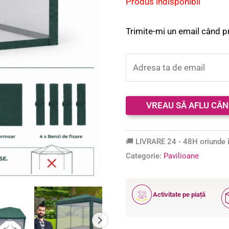
Produs indisponibil
Trimite-mi un email când p
🚚 LIVRARE 24 - 48H oriunde î
Categorie:
Pavilioane
12
Activitate pe piață
ANI