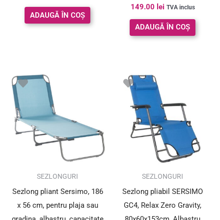
Evaluat la
149.00
lei
TVA inclus
5.00
ADAUGĂ ÎN COȘ
din 5
ADAUGĂ ÎN COȘ
SEZLONGURI
SEZLONGURI
Sezlong pliant Sersimo, 186
Sezlong pliabil SERSIMO
x 56 cm, pentru plaja sau
GC4, Relax Zero Gravity,
gradina, albastru, capacitate
80x60x153cm, Albastru