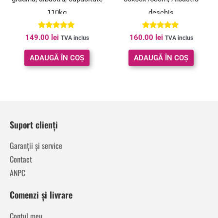
110kg
deschis
Evaluat la
Evaluat la
149.00
lei
160.00
lei
TVA inclus
TVA inclus
4.80
5.00
din 5
din 5
ADAUGĂ ÎN COȘ
ADAUGĂ ÎN COȘ
Suport clienți
Garanții și service
Contact
ANPC
Comenzi și livrare
Contul meu