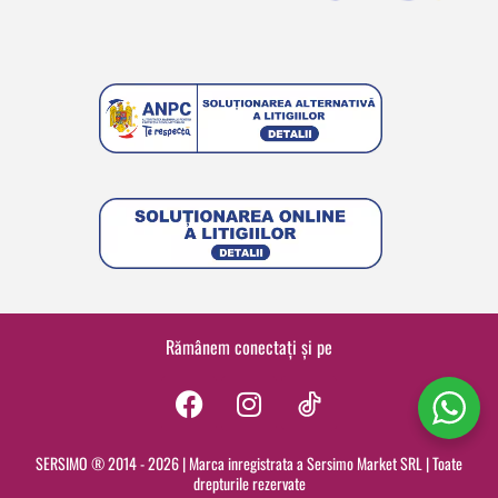
Rămânem conectați și pe
F
I
a
n
c
s
SERSIMO ® 2014 - 2026 | Marca inregistrata a Sersimo Market SRL | Toate
drepturile rezervate
e
t