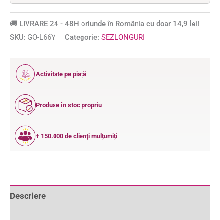
🚚 LIVRARE 24 - 48H oriunde în România cu doar 14,9 lei!
SKU:
GO-L66Y
Categorie:
SEZLONGURI
12
Activitate pe piață
ANI
Produse în stoc propriu
+ 150.000 de clienți mulțumiți
Descriere
Informații suplimentare