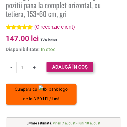
pozitii pana la complet orizontal, cu
tetiera, 153×60 cm, gri
(O recenzie client)
Evaluat la
147.00
lei
5.00
din 5 pe
TVA inclus
baza unei
Disponibilitate:
În stoc
singure
evaluări
ADAUGĂ ÎN COȘ
-
+
Cumpără cu
de la 8.60 LEI / lună
Livrare estimată:
vineri 7 august - luni 10 august