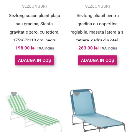
SEZLONGURI
SEZLONGURI
Sezlong scaun pliant plaja
Sezlong pliabil pentru
sau gradina, Siesta,
gradina cu copertina
gravitatie zero, cu tetiera,
reglabila, masuta laterala si
175x67x110 cm, negru
tetiera, cadru din otel,
198.00
lei
263.00
lei
175x77x127 cm, negru
TVA inclus
TVA inclus
ADAUGĂ ÎN COȘ
ADAUGĂ ÎN COȘ