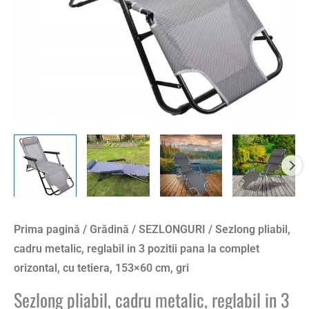
pozitii
pana
la
complet
orizontal,
cu
tetiera,
153x60
cm,
gri
Prima pagină
/
Grădină
/
SEZLONGURI
/ Sezlong pliabil,
cadru metalic, reglabil in 3 pozitii pana la complet
orizontal, cu tetiera, 153×60 cm, gri
Sezlong pliabil, cadru metalic, reglabil in 3