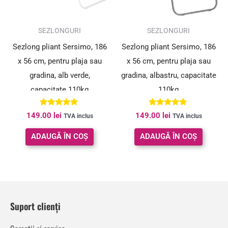
SEZLONGURI
SEZLONGURI
Sezlong pliant Sersimo, 186
Sezlong pliant Sersimo, 186
x 56 cm, pentru plaja sau
x 56 cm, pentru plaja sau
gradina, alb verde,
gradina, albastru, capacitate
capacitate 110kg
110kg
Evaluat la
Evaluat la
149.00
lei
149.00
lei
TVA inclus
TVA inclus
5.00
4.80
din 5
din 5
ADAUGĂ ÎN COȘ
ADAUGĂ ÎN COȘ
Suport clienți