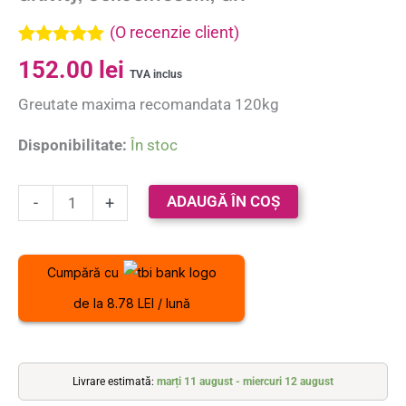
(O recenzie client)
Evaluat la
152.00
lei
5.00
din 5 pe
TVA inclus
baza unei
Greutate maxima recomandata 120kg
singure
evaluări
Disponibilitate:
În stoc
ADAUGĂ ÎN COȘ
-
+
Cumpără cu
de la 8.78 LEI / lună
Livrare estimată:
marți 11 august - miercuri 12 august