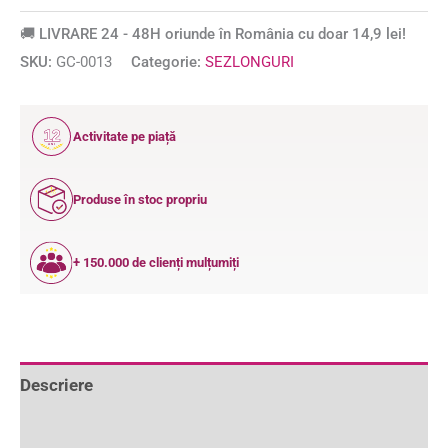
🚚 LIVRARE 24 - 48H oriunde în România cu doar 14,9 lei!
SKU:
GC-0013
Categorie:
SEZLONGURI
12
Activitate pe piață
ANI
Produse în stoc propriu
+ 150.000 de clienți mulțumiți
Descriere
Informații suplimentare