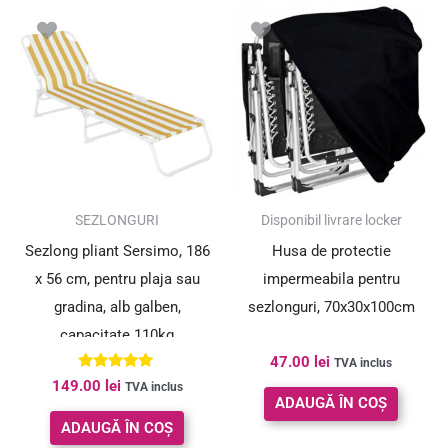
SEZLONGURI
Disponibil livrare locker
Sezlong pliant Sersimo, 186
Husa de protectie
x 56 cm, pentru plaja sau
impermeabila pentru
gradina, alb galben,
sezlonguri, 70x30x100cm
capacitate 110kg
47.00
lei
TVA inclus
Evaluat la
149.00
lei
TVA inclus
5.00
ADAUGĂ ÎN COȘ
din 5
ADAUGĂ ÎN COȘ