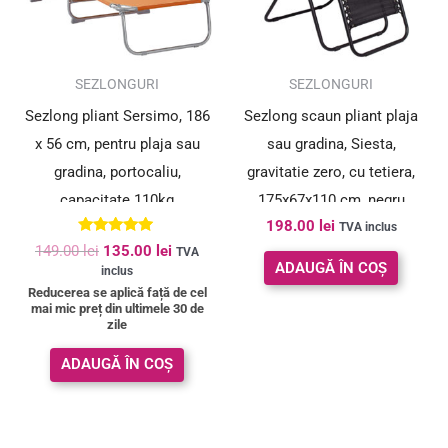
SUPER PREȚ!
SEZLONGURI
SEZLONGURI
Sezlong pliant Sersimo, 186
Sezlong scaun pliant plaja
x 56 cm, pentru plaja sau
sau gradina, Siesta,
gradina, portocaliu,
gravitatie zero, cu tetiera,
capacitate 110kg
175x67x110 cm, negru
198.00
lei
TVA inclus
Evaluat la
149.00
lei
135.00
lei
TVA
4.91
ADAUGĂ ÎN COȘ
inclus
din 5
Reducerea se aplică față de cel
mai mic preț din ultimele 30 de
zile
ADAUGĂ ÎN COȘ