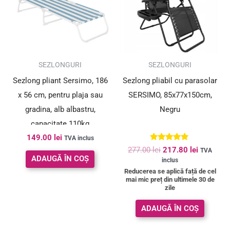
SUPER PREȚ!
SEZLONGURI
SEZLONGURI
Sezlong pliant Sersimo, 186
Sezlong pliabil cu parasolar
x 56 cm, pentru plaja sau
SERSIMO, 85x77x150cm,
gradina, alb albastru,
Negru
capacitate 110kg
149.00
lei
TVA inclus
Evaluat la
277.00
lei
217.80
lei
TVA
5.00
ADAUGĂ ÎN COȘ
inclus
din 5
Reducerea se aplică față de cel
mai mic preț din ultimele 30 de
zile
ADAUGĂ ÎN COȘ