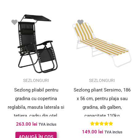
SEZLONGURI
SEZLONGURI
Sezlong pliabil pentru
Sezlong pliant Sersimo, 186
gradina cu copertina
x 56 cm, pentru plaja sau
reglabila, masuta laterala si
gradina, alb galben,
tetiera, cadru din otel,
capacitate 110kg
263.00
lei
175x77x127 cm, negru
TVA inclus
Evaluat la
149.00
lei
TVA inclus
5.00
ADAUGĂ ÎN COȘ