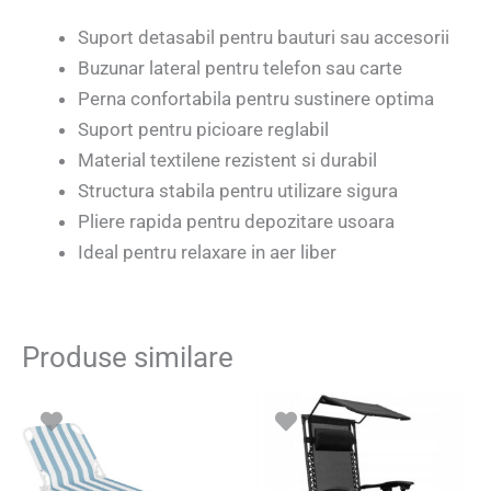
Suport detasabil pentru bauturi sau accesorii
Buzunar lateral pentru telefon sau carte
Perna confortabila pentru sustinere optima
Suport pentru picioare reglabil
Material textilene rezistent si durabil
Structura stabila pentru utilizare sigura
Pliere rapida pentru depozitare usoara
Ideal pentru relaxare in aer liber
Produse similare
Prețul
Prețul
inițial
curent
a
este:
fost:
217.80 le
277.00 lei.