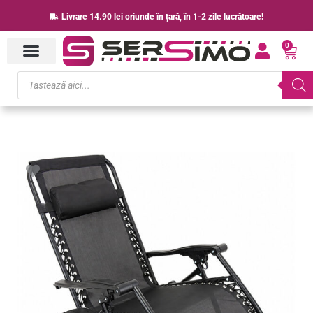
Skip
Livrare 14.90 lei oriunde în țară, în 1-2 zile lucrătoare!
to
0
content
Cart
Products
search
Cantitate
Sezlong
pliant
cu
suport
pahar,
buzunar
si