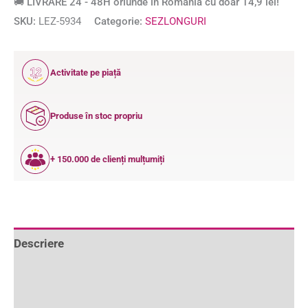
🚚 LIVRARE 24 - 48H oriunde în România cu doar 14,9 lei!
SKU:
LEZ-5934
Categorie:
SEZLONGURI
12
Activitate pe piață
ANI
Produse în stoc propriu
+ 150.000 de clienți mulțumiți
Descriere
Informații suplimentare
Recenzii (0)