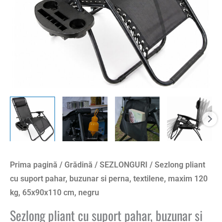
perna,
textilene,
maxim
120
kg,
65x90x110
cm,
negru
Prima pagină
/
Grădină
/
SEZLONGURI
/ Sezlong pliant
cu suport pahar, buzunar si perna, textilene, maxim 120
kg, 65x90x110 cm, negru
Sezlong pliant cu suport pahar, buzunar si