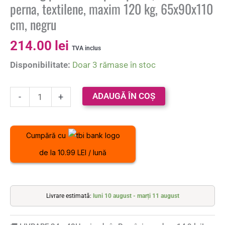
perna, textilene, maxim 120 kg, 65x90x110
cm, negru
214.00
lei
TVA inclus
Disponibilitate:
Doar 3 rămase în stoc
ADAUGĂ ÎN COȘ
-
+
Cumpără cu
de la 10.99 LEI / lună
Livrare estimată:
luni 10 august - marți 11 august