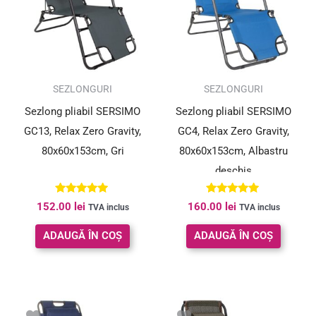
SEZLONGURI
SEZLONGURI
Sezlong pliabil SERSIMO
Sezlong pliabil SERSIMO
GC13, Relax Zero Gravity,
GC4, Relax Zero Gravity,
80x60x153cm, Gri
80x60x153cm, Albastru
deschis
Evaluat la
Evaluat la
152.00
lei
160.00
lei
TVA inclus
TVA inclus
5.00
5.00
din 5
din 5
ADAUGĂ ÎN COȘ
ADAUGĂ ÎN COȘ