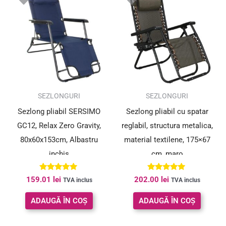
SEZLONGURI
SEZLONGURI
Sezlong pliabil SERSIMO
Sezlong pliabil cu spatar
GC12, Relax Zero Gravity,
reglabil, structura metalica,
80x60x153cm, Albastru
material textilene, 175×67
inchis
cm, maro
Evaluat la
Evaluat la
159.01
lei
202.00
lei
TVA inclus
TVA inclus
5.00
5.00
din 5
din 5
ADAUGĂ ÎN COȘ
ADAUGĂ ÎN COȘ