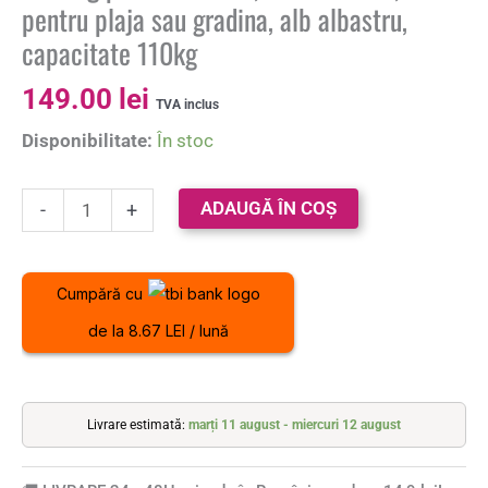
pentru plaja sau gradina, alb albastru,
capacitate 110kg
149.00
lei
TVA inclus
Disponibilitate:
În stoc
ADAUGĂ ÎN COȘ
-
+
Cumpără cu
de la 8.67 LEI / lună
Livrare estimată:
marți 11 august - miercuri 12 august