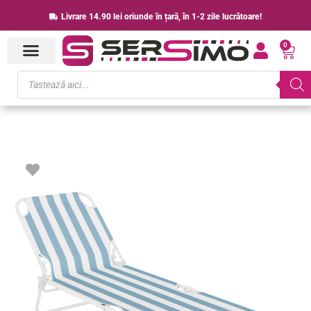
Skip
Livrare 14.90 lei oriunde în țară, în 1-2 zile lucrătoare!
to
0
content
Cart
Products
search
Cantitate
Sezlong
pliant
Sersimo,
186
x
56
cm,