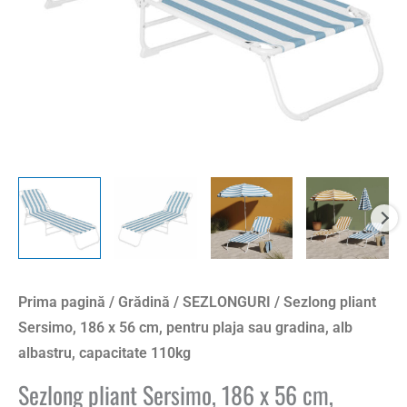
pentru
plaja
sau
gradina,
alb
albastru,
capacitate
110kg
Prima pagină
/
Grădină
/
SEZLONGURI
/ Sezlong pliant
Sersimo, 186 x 56 cm, pentru plaja sau gradina, alb
albastru, capacitate 110kg
Sezlong pliant Sersimo, 186 x 56 cm,