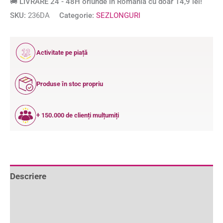
🚚 LIVRARE 24 - 48H oriunde în România cu doar 14,9 lei!
SKU:
236DA
Categorie:
SEZLONGURI
12
Activitate pe piață
ANI
Produse în stoc propriu
+ 150.000 de clienți mulțumiți
Descriere
Informații suplimentare
Recenzii (0)