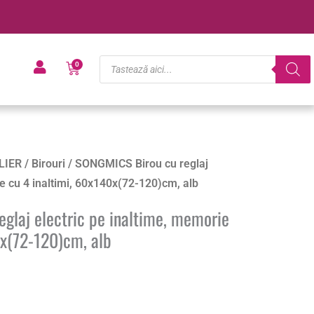
Products
Cart
0
search
LIER
/
Birouri
/ SONGMICS Birou cu reglaj
ie cu 4 inaltimi, 60x140x(72-120)cm, alb
glaj electric pe inaltime, memorie
0x(72-120)cm, alb