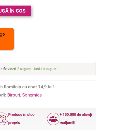
UGĂ ÎN COȘ
mată:
vineri 7 august - luni 10 august
n România cu doar 14,9 lei!
rii:
Birouri
,
Songmics
Produse în stoc
+ 150.000 de clienți
propriu
mulțumiți