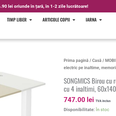
.90 lei oriunde în țară, în 1-2 zile lucrătoare!
TIMP LIBER
ARTICOLE COPII
IARNA
Cantitate
Prima pagină
/
Casă
/
MOBI
SONGMICS
electric pe inaltime, memor
Birou
SONGMICS Birou cu re
cu
cu 4 inaltimi, 60x14
reglaj
electric
747.00
lei
TVA inclus
pe
Disponibilitate:
În stoc
inaltime,