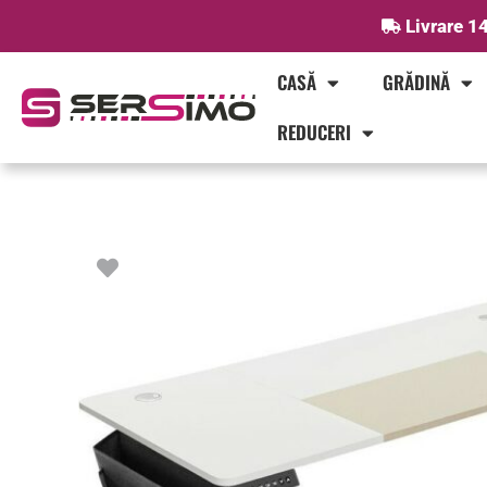
Skip
Livrare 14
to
content
CASĂ
GRĂDINĂ
REDUCERI