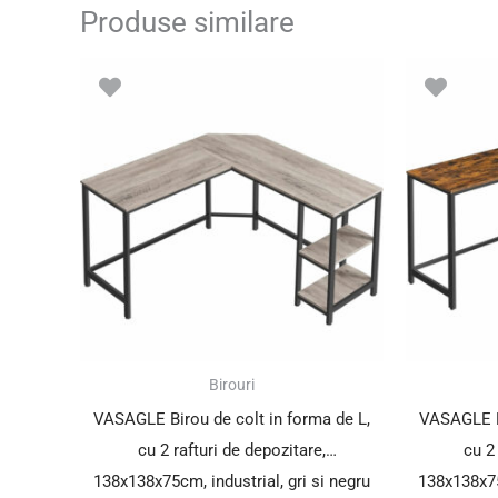
Produse similare
Birouri
VASAGLE Birou de colt in forma de L,
VASAGLE Bi
cu 2 rafturi de depozitare,
cu 2
138x138x75cm, industrial, gri si negru
138x138x75