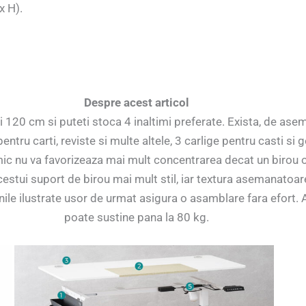
x H).
Despre acest articol
 si 120 cm si puteti stoca 4 inaltimi preferate. Exista, de as
tru carti, reviste si multe altele, 3 carlige pentru casti si 
imic nu va favorizeaza mai mult concentrarea decat un birou 
estui suport de birou mai mult stil, iar textura asemanatoare 
nile ilustrate usor de urmat asigura o asamblare fara efort. 
poate sustine pana la 80 kg.