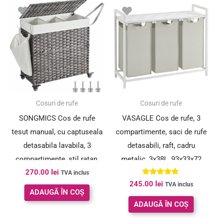
Cosuri de rufe
Cosuri de rufe
SONGMICS Cos de rufe
VASAGLE Cos de rufe, 3
tesut manual, cu captuseala
compartimente, saci de rufe
detasabila lavabila, 3
detasabili, raft, cadru
compartimente, stil ratan,
metalic, 3x38L, 93x33x72
270.00
lei
140 litri, 66x33x60 cm, gri
cm, alb
TVA inclus
Evaluat la
245.00
lei
TVA inclus
5.00
ADAUGĂ ÎN COȘ
din 5
ADAUGĂ ÎN COȘ