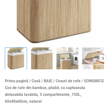
cu
captuseala
detasabila
lavabila,
3
compartimente,
150L,
60x40x60cm,
natural
Prima pagină
/
Casă
/
BAIE
/
Cosuri de rufe
/ SONGMICS
Cos de rufe din bambus, pliabil, cu captuseala
detasabila lavabila, 3 compartimente, 150L,
60x40x60cm, natural