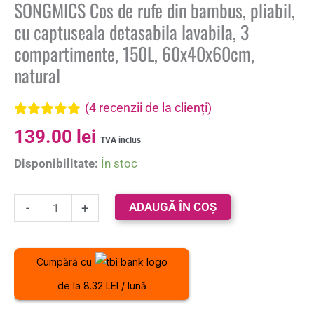
SONGMICS Cos de rufe din bambus, pliabil,
cu captuseala detasabila lavabila, 3
compartimente, 150L, 60x40x60cm,
natural
(
4
recenzii de la clienți)
Evaluat la
4
139.00
lei
5.00
din 5 pe
TVA inclus
baza a
Disponibilitate:
În stoc
evaluări de
la clienți
ADAUGĂ ÎN COȘ
-
+
Cumpără cu
de la 8.32 LEI / lună