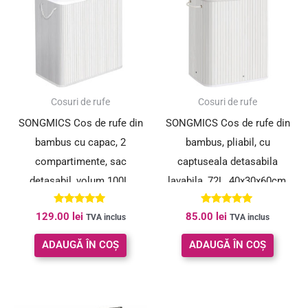
Cosuri de rufe
Cosuri de rufe
SONGMICS Cos de rufe din
SONGMICS Cos de rufe din
bambus cu capac, 2
bambus, pliabil, cu
compartimente, sac
captuseala detasabila
detasabil, volum 100L,
lavabila, 72L, 40x30x60cm,
52x32x62cm, alb
alb
Evaluat la
Evaluat la
129.00
lei
85.00
lei
TVA inclus
TVA inclus
5.00
5.00
din 5
din 5
ADAUGĂ ÎN COȘ
ADAUGĂ ÎN COȘ