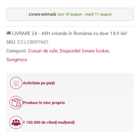
Livrare estimată:
luni 10 august - marți 11 august
🚚 LIVRARE 24 - 48H oriunde în România cu doar 14,9 lei!
SKU:
EZ-LCB091N01
Categorii:
Cosuri de rufe
,
Disponibil livrare locker
,
Songmics
12
Activitate pe piață
ANI
Produse în stoc propriu
+ 150.000 de clienți mulțumiți