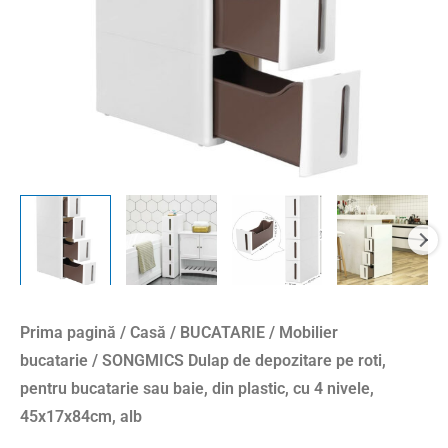
bucatarie
sau
baie,
din
plastic,
cu
4
nivele,
45x17x84cm,
alb
Prima pagină
/
Casă
/
BUCATARIE
/
Mobilier
bucatarie
/ SONGMICS Dulap de depozitare pe roti,
pentru bucatarie sau baie, din plastic, cu 4 nivele,
45x17x84cm, alb