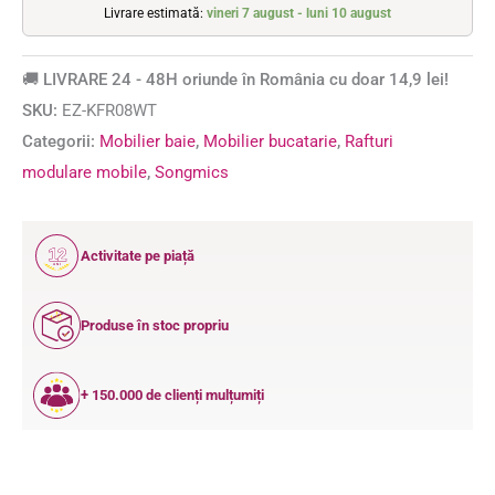
Livrare estimată:
vineri 7 august - luni 10 august
🚚 LIVRARE 24 - 48H oriunde în România cu doar 14,9 lei!
SKU:
EZ-KFR08WT
Categorii:
Mobilier baie
,
Mobilier bucatarie
,
Rafturi
modulare mobile
,
Songmics
12
Activitate pe piață
ANI
Produse în stoc propriu
+ 150.000 de clienți mulțumiți