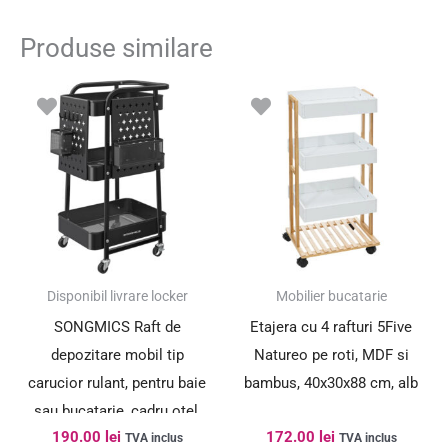
Produse similare
Disponibil livrare locker
Mobilier bucatarie
SONGMICS Raft de
Etajera cu 4 rafturi 5Five
depozitare mobil tip
Natureo pe roti, MDF si
carucior rulant, pentru baie
bambus, 40x30x88 cm, alb
sau bucatarie, cadru otel,
190.00
lei
172.00
lei
32x43x74 cm, negru
TVA inclus
TVA inclus