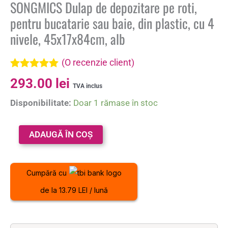
SONGMICS Dulap de depozitare pe roti,
pentru bucatarie sau baie, din plastic, cu 4
nivele, 45x17x84cm, alb
(O recenzie client)
Evaluat la
293.00
lei
5.00
din 5 pe
TVA inclus
baza unei
Disponibilitate:
Doar 1 rămase în stoc
singure
evaluări
ADAUGĂ ÎN COȘ
Cumpără cu
de la 13.79 LEI / lună