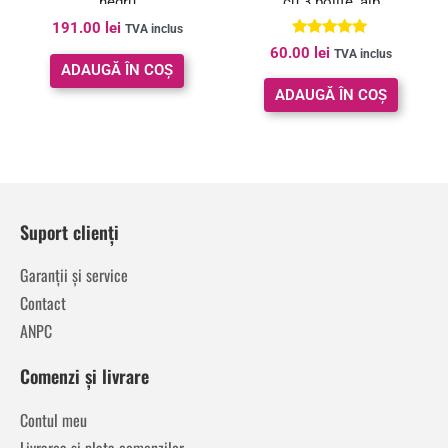
negru
cu 3 polite, alb
191.00
lei
TVA inclus
Evaluat la
60.00
lei
TVA inclus
5.00
ADAUGĂ ÎN COȘ
din 5
ADAUGĂ ÎN COȘ
Suport clienți
Garanții și service
Contact
ANPC
Comenzi și livrare
Contul meu
Livrarea și plata comenzilor