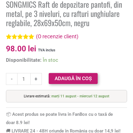
SONGMICS Raft de depozitare pantofi, din
metal, pe 3 niveluri, cu rafturi unghiulare
reglabile, 28x69x50cm, negru
(O recenzie client)
Evaluat la
98.00
lei
5.00
din 5 pe
TVA inclus
baza unei
Disponibilitate:
În stoc
singure
evaluări
ADAUGĂ ÎN COȘ
-
+
Livrare estimată:
marți 11 august - miercuri 12 august
📦 Acest produs se poate livra în FanBox cu o taxă de
doar 8.9 lei!
🚚 LIVRARE 24 - 48H oriunde în România cu doar 14,9 lei!