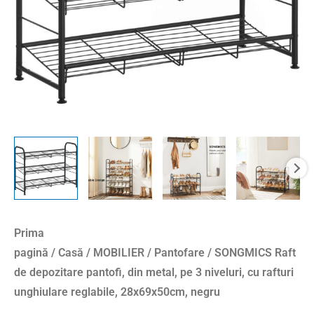
pe
3
niveluri,
cu
rafturi
unghiulare
reglabile,
28x69x50cm,
negru
Prima
pagină
/
Casă
/
MOBILIER
/
Pantofare
/ SONGMICS Raft
de depozitare pantofi, din metal, pe 3 niveluri, cu rafturi
unghiulare reglabile, 28x69x50cm, negru