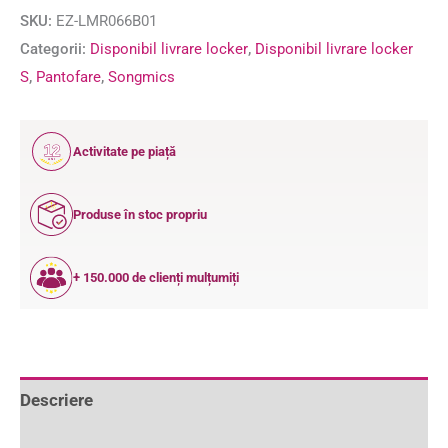
SKU:
EZ-LMR066B01
Categorii:
Disponibil livrare locker
,
Disponibil livrare locker
S
,
Pantofare
,
Songmics
12
Activitate pe piață
ANI
Produse în stoc propriu
+ 150.000 de clienți mulțumiți
Descriere
Informații suplimentare