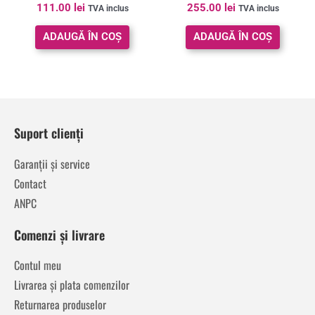
Evaluat la
Evaluat la
111.00
lei
255.00
lei
TVA inclus
TVA inclus
5.00
5.00
din 5
din 5
ADAUGĂ ÎN COȘ
ADAUGĂ ÎN COȘ
Suport clienți
Garanții și service
Contact
ANPC
Comenzi și livrare
Contul meu
Livrarea și plata comenzilor
Returnarea produselor