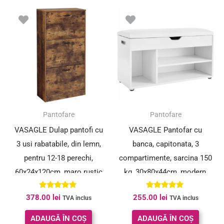
Pantofare
Pantofare
VASAGLE Dulap pantofi cu
VASAGLE Pantofar cu
3 usi rabatabile, din lemn,
banca, capitonata, 3
pentru 12-18 perechi,
compartimente, sarcina 150
60x24x120cm, maro rustic
kg, 30x80x44cm, modern,
alb
Evaluat la
Evaluat la
378.00
lei
255.00
lei
TVA inclus
TVA inclus
5.00
4.95
din 5
din 5
ADAUGĂ ÎN COȘ
ADAUGĂ ÎN COȘ