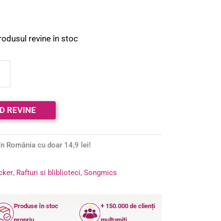
rodusul revine în stoc
n România cu doar 14,9 lei!
ocker
,
Rafturi si bliblioteci
,
Songmics
Produse în stoc
+ 150.000 de clienți
propriu
mulțumiți