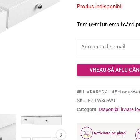
pe baza a
Produs indisponibil
evaluări de
la clienți
Trimite-mi un email când p
🚚 LIVRARE 24 - 48H oriunde î
SKU:
EZ-LWS65WT
Categorii:
Disponibil livrare l
12
Activitate pe piață
ANI