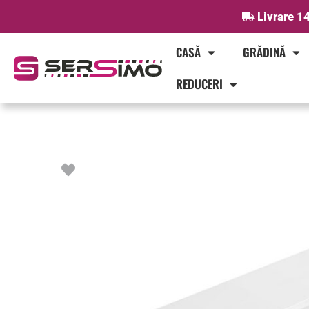
Skip
Livrare 14
to
content
CASĂ
GRĂDINĂ
REDUCERI