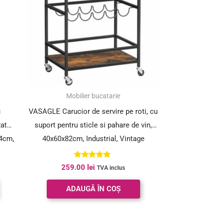
Mobilier bucatarie
u
VASAGLE Carucior de servire pe roti, cu
zata,
suport pentru sticle si pahare de vin,
84cm,
40x60x82cm, Industrial, Vintage
Maro/Negru
Evaluat la
259.00
lei
TVA inclus
5.00
din 5
ADAUGĂ ÎN COȘ