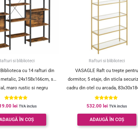
Rafturi si bliblioteci
Rafturi si bliblioteci
blioteca cu 14 rafturi din
VASAGLE Raft cu trepte pentr
 metalic, 24x158x166cm, stil
dormitor, 5 etaje, din sticla securi
ial, maro rustic si negru
cadru din otel cu arcada, 83x30x1
auriu
Evaluat la
Evaluat la
19.00
lei
532.00
lei
TVA inclus
TVA inclus
4.91
5.00
din 5
din 5
ADAUGĂ ÎN COȘ
ADAUGĂ ÎN COȘ