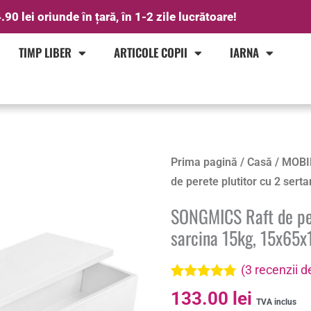
.90 lei oriunde în țară, în 1-2 zile lucrătoare!
TIMP LIBER
ARTICOLE COPII
IARNA
Prima pagină
/
Casă
/
MOBI
de perete plutitor cu 2 sert
SONGMICS Raft de per
sarcina 15kg, 15x65x
(
3
recenzii de
Evaluat la
3
133.00
lei
4.67
din 5
TVA inclus