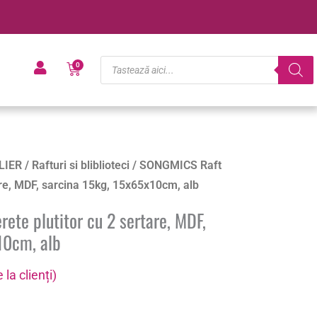
Products
Cart
0
search
LIER
/
Rafturi si bliblioteci
/ SONGMICS Raft
are, MDF, sarcina 15kg, 15x65x10cm, alb
ete plutitor cu 2 sertare, MDF,
10cm, alb
 la clienți)