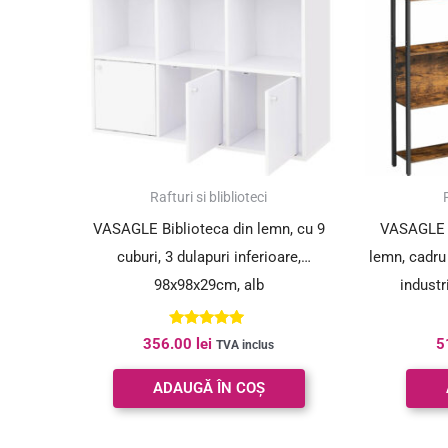
Rafturi si bliblioteci
VASAGLE Biblioteca din lemn, cu 9
VASAGLE Bi
cuburi, 3 dulapuri inferioare,
lemn, cadru
98x98x29cm, alb
industr
Evaluat la
356.00
lei
5
TVA inclus
5.00
din 5
ADAUGĂ ÎN COȘ