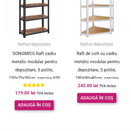
Rafturi depozitare
Rafturi depozitare
SONGMICS Raft cadru
Raft de colt cu cadru
metalic modular pentru
metalic modular pentru
depozitare, 5 polite,
depozitare, 5 polite,
150x75x30cm, sarcina 650
180x90x40cm, sarcina
245.00
lei
kg, maro rustic
875kg
TVA inclus
Evaluat la
179.00
lei
TVA inclus
5.00
ADAUGĂ ÎN COȘ
din 5
ADAUGĂ ÎN COȘ