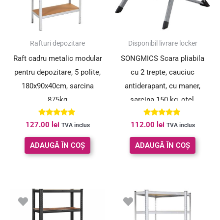
Rafturi depozitare
Disponibil livrare locker
Raft cadru metalic modular
SONGMICS Scara pliabila
pentru depozitare, 5 polite,
cu 2 trepte, cauciuc
180x90x40cm, sarcina
antiderapant, cu maner,
875kg
sarcina 150 kg, otel,
50x60x44cm, gri si negru
Evaluat la
Evaluat la
127.00
lei
112.00
lei
TVA inclus
TVA inclus
5.00
5.00
din 5
din 5
ADAUGĂ ÎN COȘ
ADAUGĂ ÎN COȘ