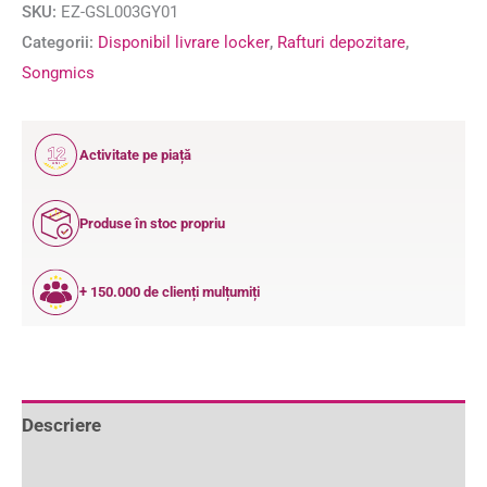
SKU:
EZ-GSL003GY01
Categorii:
Disponibil livrare locker
,
Rafturi depozitare
,
Songmics
12
Activitate pe piață
ANI
Produse în stoc propriu
+ 150.000 de clienți mulțumiți
Descriere
Informații suplimentare