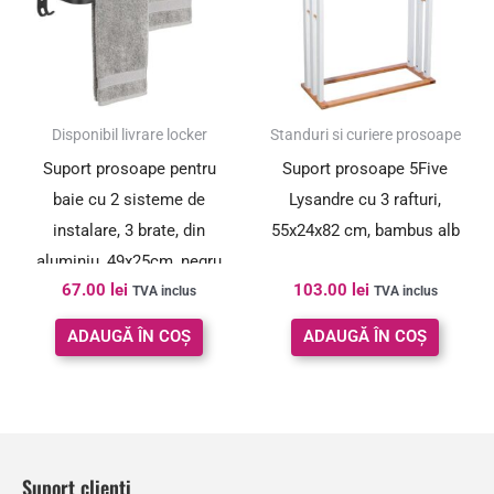
Disponibil livrare locker
Standuri si curiere prosoape
Suport prosoape pentru
Suport prosoape 5Five
baie cu 2 sisteme de
Lysandre cu 3 rafturi,
instalare, 3 brate, din
55x24x82 cm, bambus alb
aluminiu, 49x25cm, negru
67.00
lei
103.00
lei
TVA inclus
TVA inclus
ADAUGĂ ÎN COȘ
ADAUGĂ ÎN COȘ
Suport clienți