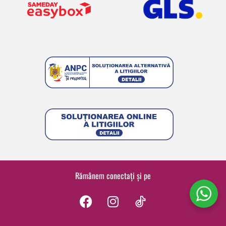
Rămânem conectați și pe
F
I
a
n