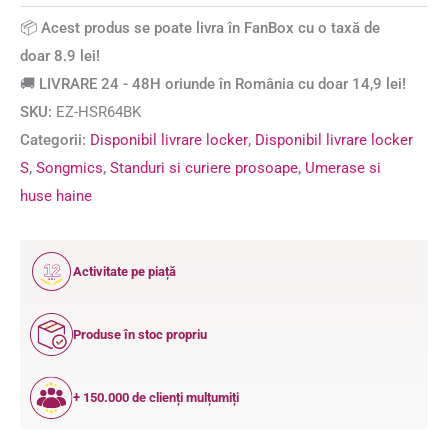
📦 Acest produs se poate livra în FanBox cu o taxă de
doar 8.9 lei!
🚚 LIVRARE 24 - 48H oriunde în România cu doar 14,9 lei!
SKU:
EZ-HSR64BK
Categorii:
Disponibil livrare locker
,
Disponibil livrare locker
S
,
Songmics
,
Standuri si curiere prosoape
,
Umerase si
huse haine
12
Activitate pe piață
ANI
Produse în stoc propriu
+ 150.000 de clienți mulțumiți