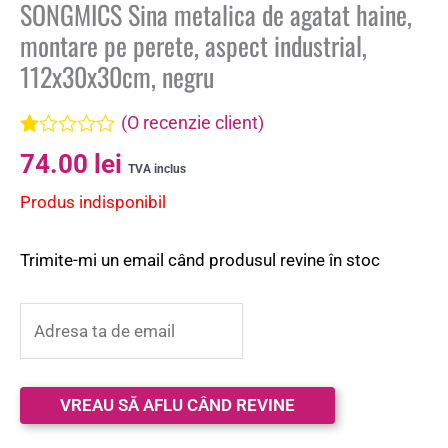
SONGMICS Sina metalica de agatat haine,
montare pe perete, aspect industrial,
112x30x30cm, negru
(O recenzie client)
Evaluat
74.00
lei
la
TVA inclus
1.00
Produs indisponibil
din
5
pe
baza
Trimite-mi un email când produsul revine în stoc
unei
singure
evaluări