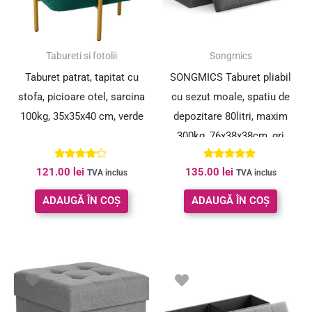
Tabureti si fotolii
Songmics
Taburet patrat, tapitat cu
SONGMICS Taburet pliabil
stofa, picioare otel, sarcina
cu sezut moale, spatiu de
100kg, 35x35x40 cm, verde
depozitare 80litri, maxim
300kg, 76x38x38cm, gri
inchis
Evaluat la
Evaluat la
121.00
lei
135.00
lei
TVA inclus
TVA inclus
4.00
5.00
din 5
din 5
ADAUGĂ ÎN COȘ
ADAUGĂ ÎN COȘ