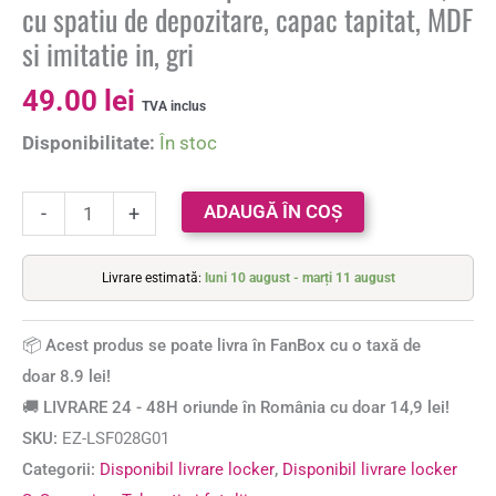
cu spatiu de depozitare, capac tapitat, MDF
si imitatie in, gri
49.00
lei
TVA inclus
Disponibilitate:
În stoc
ADAUGĂ ÎN COȘ
-
+
Livrare estimată:
luni 10 august - marți 11 august
📦 Acest produs se poate livra în FanBox cu o taxă de
doar 8.9 lei!
🚚 LIVRARE 24 - 48H oriunde în România cu doar 14,9 lei!
SKU:
EZ-LSF028G01
Categorii:
Disponibil livrare locker
,
Disponibil livrare locker