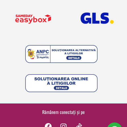
Rămânem conectați și pe
F
I