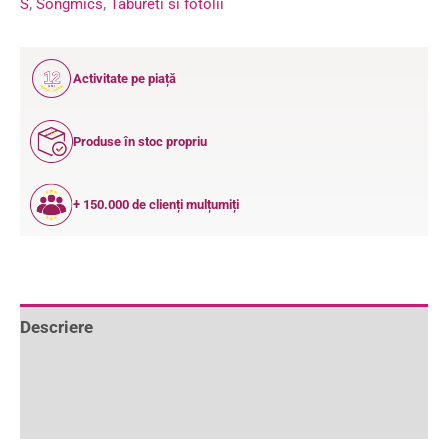
S
,
Songmics
,
Tabureti si fotolii
12
Activitate pe piață
ANI
Produse în stoc propriu
+ 150.000 de clienți mulțumiți
Descriere
Informații suplimentare
Recenzii (0)