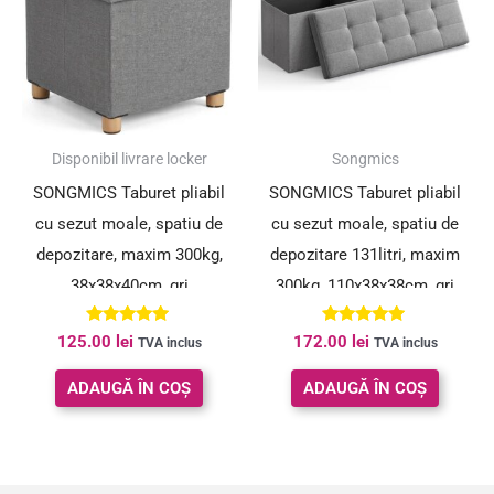
Disponibil livrare locker
Songmics
SONGMICS Taburet pliabil
SONGMICS Taburet pliabil
cu sezut moale, spatiu de
cu sezut moale, spatiu de
depozitare, maxim 300kg,
depozitare 131litri, maxim
38x38x40cm, gri
300kg, 110x38x38cm, gri
Evaluat la
Evaluat la
125.00
lei
172.00
lei
TVA inclus
TVA inclus
5.00
5.00
din 5
din 5
ADAUGĂ ÎN COȘ
ADAUGĂ ÎN COȘ