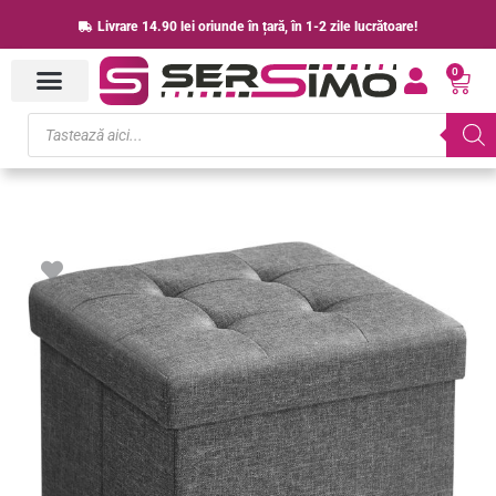
Skip
Livrare 14.90 lei oriunde în țară, în 1-2 zile lucrătoare!
to
0
content
Cart
Products
search
Cantitate
SONGMICS
Taburet
pliabil
30x30x30
cm,
cu
spatiu