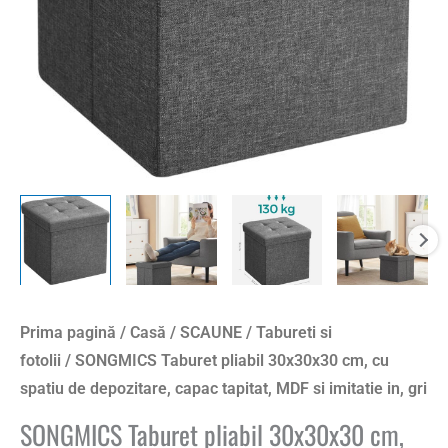
de
depozitare,
capac
tapitat,
MDF
si
imitatie
in,
gri
Prima pagină
/
Casă
/
SCAUNE
/
Tabureti si
fotolii
/ SONGMICS Taburet pliabil 30x30x30 cm, cu
spatiu de depozitare, capac tapitat, MDF si imitatie in, gri
SONGMICS Taburet pliabil 30x30x30 cm,