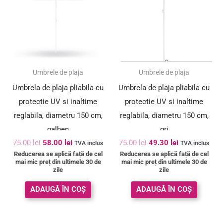
75.00 lei.
75.00 lei.
SUPER PREȚ!
SUPER PREȚ!
Umbrele de plaja
Umbrele de plaja
Umbrela de plaja pliabila cu
Umbrela de plaja pliabila cu
protectie UV si inaltime
protectie UV si inaltime
reglabila, diametru 150 cm,
reglabila, diametru 150 cm,
galben
gri
75.00
lei
58.00
lei
75.00
lei
49.30
lei
TVA inclus
TVA inclus
Reducerea se aplică față de cel
Reducerea se aplică față de cel
mai mic preț din ultimele 30 de
mai mic preț din ultimele 30 de
zile
zile
ADAUGĂ ÎN COȘ
ADAUGĂ ÎN COȘ