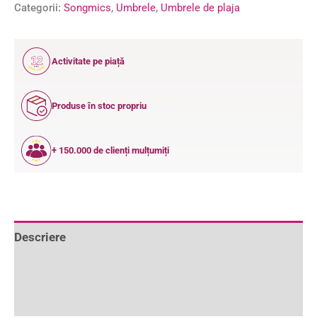
Categorii:
Songmics
,
Umbrele
,
Umbrele de plaja
12
Activitate pe piață
ANI
Produse în stoc propriu
+ 150.000 de clienți mulțumiți
Descriere
Informații suplimentare
Recenzii (0)