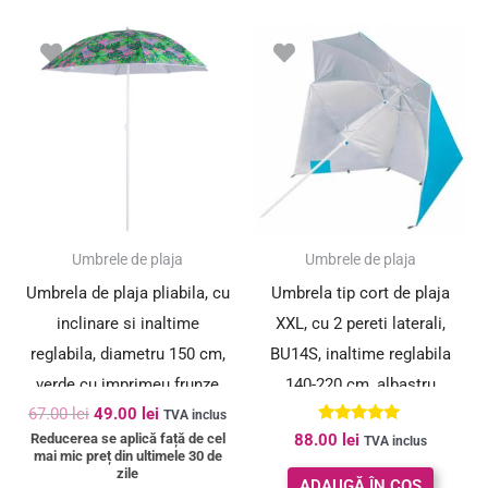
Prețul
Prețul
inițial
curent
a
este:
fost:
49.00 lei.
67.00 lei.
SUPER PREȚ!
Umbrele de plaja
Umbrele de plaja
Umbrela de plaja pliabila, cu
Umbrela tip cort de plaja
inclinare si inaltime
XXL, cu 2 pereti laterali,
reglabila, diametru 150 cm,
BU14S, inaltime reglabila
verde cu imprimeu frunze
140-220 cm, albastru
67.00
lei
49.00
lei
verzi
TVA inclus
Evaluat la
Reducerea se aplică față de cel
88.00
lei
TVA inclus
5.00
mai mic preț din ultimele 30 de
din 5
zile
ADAUGĂ ÎN COȘ