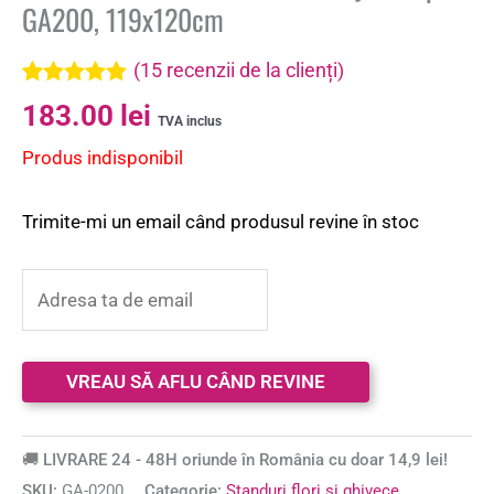
GA200, 119x120cm
(
15
recenzii de la clienți)
Evaluat la
15
183.00
lei
5.00
din 5 pe
TVA inclus
baza a
Produs indisponibil
evaluări de
la clienți
Trimite-mi un email când produsul revine în stoc
🚚 LIVRARE 24 - 48H oriunde în România cu doar 14,9 lei!
SKU:
GA-0200
Categorie:
Standuri flori si ghivece