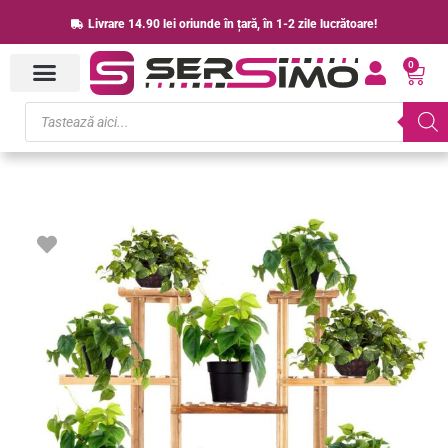
Skip
Livrare 14.90 lei oriunde în țară, în 1-2 zile lucrătoare!
to
0
content
Cart
Products
search