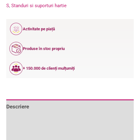
S
,
Standuri si suporturi hartie
12
Activitate pe piață
ANI
Produse în stoc propriu
+ 150.000 de clienți mulțumiți
Descriere
Informații suplimentare
Recenzii (1)