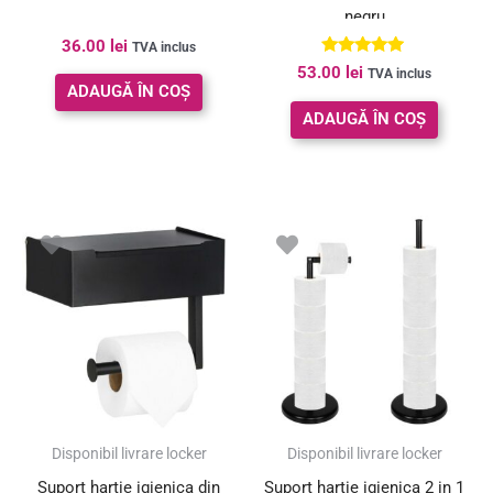
negru
36.00
lei
TVA inclus
Evaluat la
53.00
lei
TVA inclus
5.00
ADAUGĂ ÎN COȘ
din 5
ADAUGĂ ÎN COȘ
Disponibil livrare locker
Disponibil livrare locker
Suport hartie igienica din
Suport hartie igienica 2 in 1