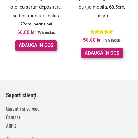
otel cu sertar depozitare,
cu tija mobila, 68.5cm,
sistem montare inclus,
negru
22cm, negru bej
66.00
lei
TVA inclus
Evaluat la
50.00
lei
TVA inclus
5.00
ADAUGĂ ÎN COȘ
din 5
ADAUGĂ ÎN COȘ
Suport clienți
Garanții și service
Contact
ANPC