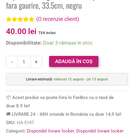
fara gaurire, 33.5cm, negru
(O recenzie client)
Evaluat la
40.00
lei
5.00
din 5 pe
TVA inclus
baza unei
Disponibilitate:
Doar 3 rămase în stoc
singure
evaluări
ADAUGĂ ÎN COȘ
-
+
Livrare estimată:
miercuri 12 august - joi 13 august
📦 Acest produs se poate livra în FanBox cu o taxă de
doar 8.9 lei!
🚚 LIVRARE 24 - 48H oriunde în România cu doar 14,9 lei!
SKU:
HA-5147
Categorii:
Disponibil livrare locker
,
Disponibil livrare locker