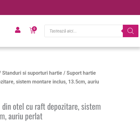
Products
Cart
0
search
/
Standuri si suporturi hartie
/ Suport hartie
pozitare, sistem montare inclus, 13.5cm, auriu
 din otel cu raft depozitare, sistem
m, auriu perlat