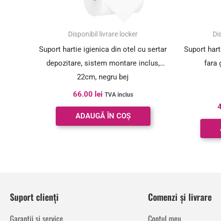
Disponibil livrare locker
Dis
Suport hartie igienica din otel cu sertar
Suport hart
depozitare, sistem montare inclus,
fara 
22cm, negru bej
66.00
lei
TVA inclus
ADAUGĂ ÎN COȘ
Suport clienți
Comenzi și livrare
Garanții și service
Contul meu