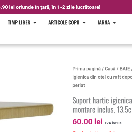
.90 lei oriunde în țară, în 1-2 zile lucrătoare!
TIMP LIBER
ARTICOLE COPII
IARNA
Prima pagină
/
Casă
/
BAIE
igienica din otel cu raft de
perlat
Suport hartie igienica
montare inclus, 13.5c
60.00
lei
TVA inclus