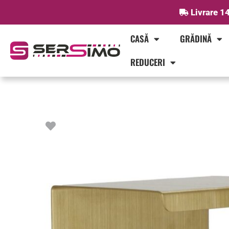
Skip
Livrare 14
to
content
CASĂ
GRĂDINĂ
REDUCERI