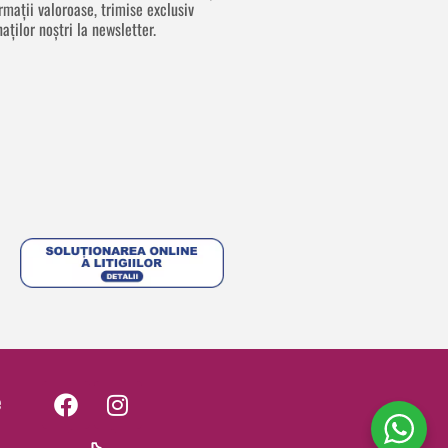
rmații valoroase, trimise exclusiv
aților noștri la newsletter.
F
I
e
a
n
c
s