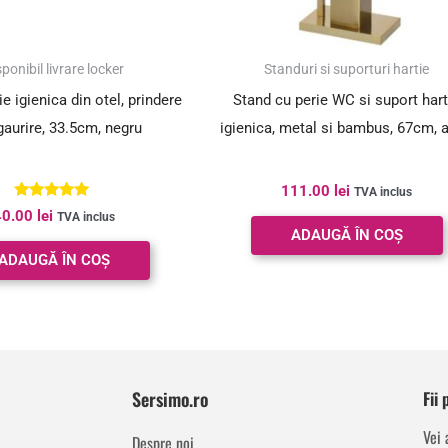
ponibil livrare locker
Standuri si suporturi hartie
ie igienica din otel, prindere
Stand cu perie WC si suport hart
gaurire, 33.5cm, negru
igienica, metal si bambus, 67cm, a
111.00
lei
TVA inclus
Evaluat la
40.00
lei
TVA inclus
5.00
ADAUGĂ ÎN COȘ
din 5
ADAUGĂ ÎN COȘ
Sersimo.ro
Fii
Vei 
Despre noi