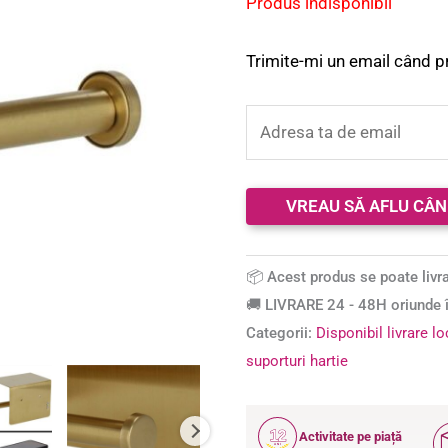
Produs indisponibil
Trimite-mi un email când p
📦 Acest produs se poate livra
🚚 LIVRARE 24 - 48H oriunde î
Categorii:
Disponibil livrare l
suporturi hartie
12
Activitate pe piață
ANI