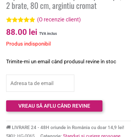
2 brate, 80 cm, argintiu cromat
(O recenzie client)
Evaluat la
88.00
lei
5.00
din 5 pe
TVA inclus
baza unei
Produs indisponibil
singure
evaluări
Trimite-mi un email când produsul revine în stoc
🚚 LIVRARE 24 - 48H oriunde în România cu doar 14,9 lei!
SKU:
HG-0065
Categorie:
Standuri si curiere prosoape