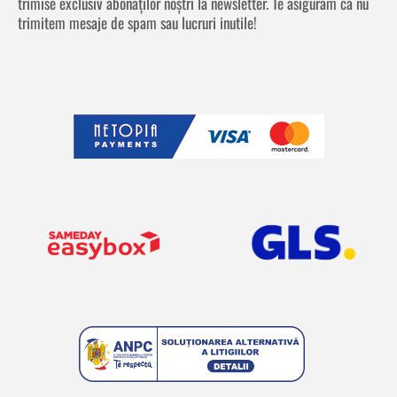
trimise exclusiv abonaților noștri la newsletter. Te asigurăm că nu
trimitem mesaje de spam sau lucruri inutile!