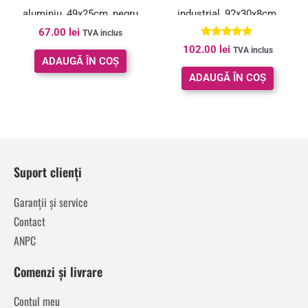
aluminiu, 49x25cm, negru
industrial, 92x30x8cm,
67.00
lei
negru
TVA inclus
Evaluat la
102.00
lei
TVA inclus
5.00
ADAUGĂ ÎN COȘ
din 5
ADAUGĂ ÎN COȘ
Suport clienți
Garanții și service
Contact
ANPC
Comenzi și livrare
Contul meu