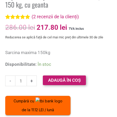
150 kg, cu geanta
(
2
recenzii de la clienți)
Evaluat la
2
286.00
lei
217.80
lei
5.00
din 5 pe
TVA inclus
baza a
Reducerea se aplică față de cel mai mic preț din ultimele 30 de zile
evaluări de
la clienți
Sarcina maxima 150kg
Disponibilitate:
În stoc
ADAUGĂ ÎN COȘ
-
+
Cumpără cu
de la 11.12 LEI / lună