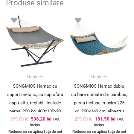
Produse similare
Prețul
Prețul
Prețul
Prețul
inițial
curent
inițial
curent
a
este:
a
este:
fost:
508.20 lei.
fost:
181.50 le
679.00 lei.
299.00 lei.
SUPER PREȚ!
SUPER PREȚ!
Hamace
Hamace
SONGMICS Hamac cu
SONGMICS Hamac dublu
suport metalic, cu suprafata
cu bare curbate din bambus,
captusita, reglabil, include
perna inclusa, maxim 225
perna, 200 kg, 400x100x90
kg, 200×140 cm, albastru
679.00
lei
508.20
lei
299.00
lei
181.50
lei
cm, gri
TVA
TVA
inclus
inclus
Reducerea se aplică față de cel
Reducerea se aplică față de cel