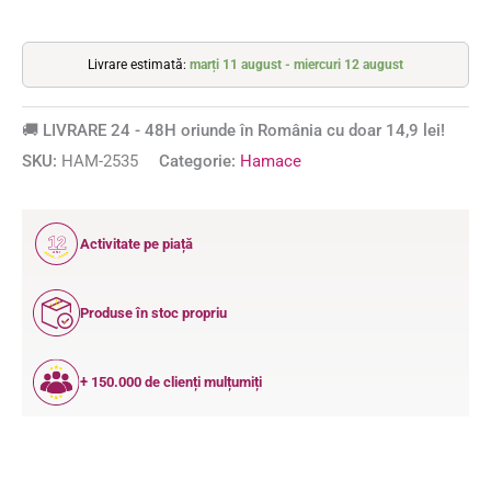
Livrare estimată:
marți 11 august - miercuri 12 august
🚚 LIVRARE 24 - 48H oriunde în România cu doar 14,9 lei!
SKU:
HAM-2535
Categorie:
Hamace
12
Activitate pe piață
ANI
Produse în stoc propriu
+ 150.000 de clienți mulțumiți