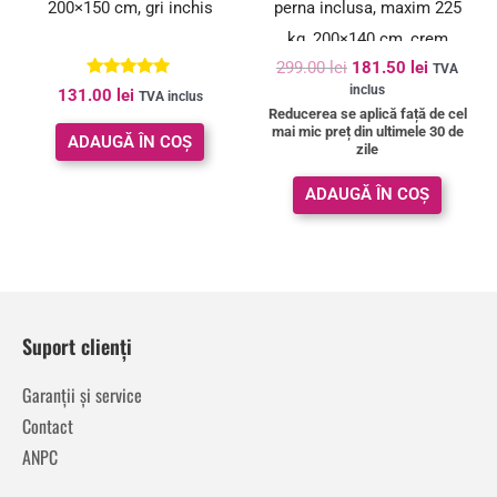
200×150 cm, gri inchis
perna inclusa, maxim 225
kg, 200×140 cm, crem
299.00
lei
181.50
lei
TVA
Evaluat la
inclus
131.00
lei
TVA inclus
5.00
Reducerea se aplică față de cel
din 5
mai mic preț din ultimele 30 de
ADAUGĂ ÎN COȘ
zile
ADAUGĂ ÎN COȘ
Suport clienți
Garanții și service
Contact
ANPC