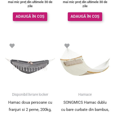
mai mic preț din ultimele 30 de
mai mic preț din ultimele 30 de
zile
zile
ADAUGĂ ÎN COȘ
ADAUGĂ ÎN COȘ
Prețul
Prețul
inițial
curent
a
este:
fost:
181.50 le
299.00 lei.
SUPER PREȚ!
Disponibil livrare locker
Hamace
Hamac doua persoane cu
SONGMICS Hamac dublu
franjuri si 2 perne, 200kg,
cu bare curbate din bambus,