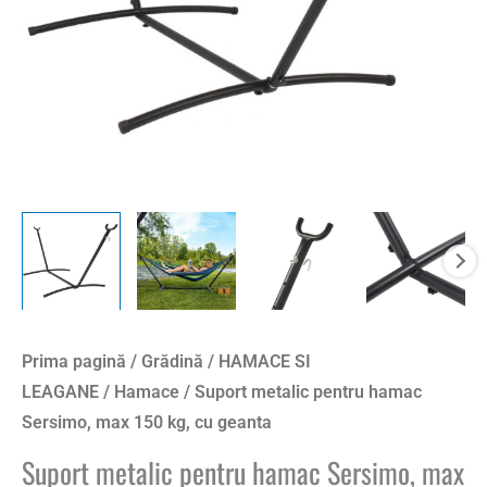
kg,
cu
geanta
Prima pagină
/
Grădină
/
HAMACE SI
LEAGANE
/
Hamace
/ Suport metalic pentru hamac
Sersimo, max 150 kg, cu geanta
Suport metalic pentru hamac Sersimo, max