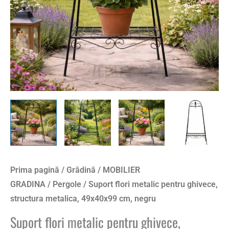
49x40x99
cm,
negru
Prima pagină
/
Grădină
/
MOBILIER
GRADINA
/
Pergole
/ Suport flori metalic pentru ghivece,
structura metalica, 49x40x99 cm, negru
Suport flori metalic pentru ghivece,