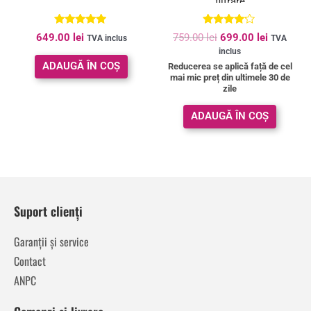
filtrare
Evaluat la
Evaluat la
649.00
lei
759.00
lei
699.00
lei
TVA inclus
TVA
4.80
4.00
inclus
din 5
din 5
ADAUGĂ ÎN COȘ
Reducerea se aplică față de cel
mai mic preț din ultimele 30 de
zile
ADAUGĂ ÎN COȘ
Suport clienți
Garanții și service
Contact
ANPC