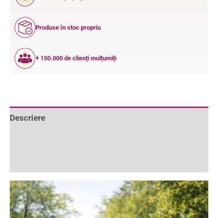
ANI
Produse în stoc propriu
+ 150.000 de clienți mulțumiți
Descriere
Informații suplimentare
Recenzii (0)