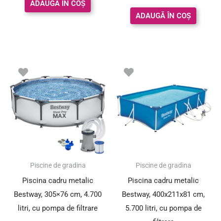
ADAUGĂ ÎN COȘ
din 5
ADAUGĂ ÎN COȘ
Prețul
Prețul
inițial
curent
a
este:
fost:
699.00 le
759.00 lei.
SUPER PREȚ!
Piscine de gradina
Piscine de gradina
Piscina cadru metalic
Piscina cadru metalic
Bestway, 305×76 cm, 4.700
Bestway, 400x211x81 cm,
litri, cu pompa de filtrare
5.700 litri, cu pompa de