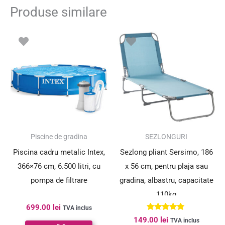
Produse similare
Piscine de gradina
SEZLONGURI
Piscina cadru metalic Intex,
Sezlong pliant Sersimo, 186
366×76 cm, 6.500 litri, cu
x 56 cm, pentru plaja sau
pompa de filtrare
gradina, albastru, capacitate
110kg
699.00
lei
TVA inclus
Evaluat la
149.00
lei
TVA inclus
4.80