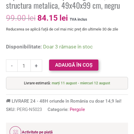
structura metalica, 49x40x99 cm, negru
99.00
lei
84.15
lei
TVA inclus
Reducerea se aplică față de cel mai mic preț din ultimele 30 de zile
Disponibilitate:
Doar 3 rămase în stoc
ADAUGĂ ÎN COȘ
-
+
Livrare estimată:
marți 11 august - miercuri 12 august
🚚 LIVRARE 24 - 48H oriunde în România cu doar 14,9 lei!
SKU:
PERG-N5023
Categorie:
Pergole
12
Activitate pe piață