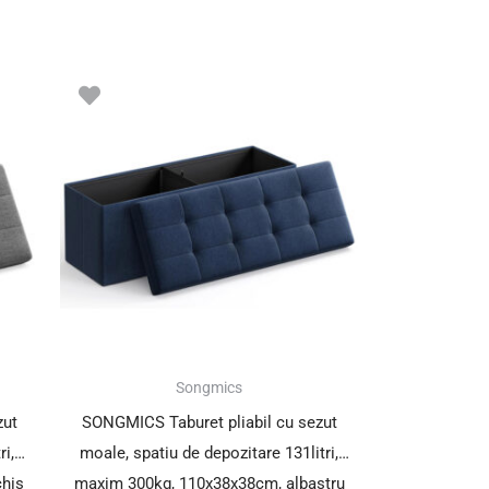
Songmics
zut
SONGMICS Taburet pliabil cu sezut
ri,
moale, spatiu de depozitare 131litri,
chis
maxim 300kg, 110x38x38cm, albastru