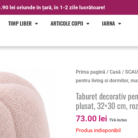
.90 lei oriunde în țară, în 1-2 zile lucrătoare!
TIMP LIBER
ARTICOLE COPII
IARNA
Prima pagină
/
Casă
/
SCAU
pentru living si dormitor, ma
Taburet decorativ pent
plusat, 32×30 cm, ro
73.00
lei
TVA inclus
Produs indisponibil