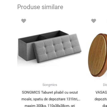
Produse similare
Songmics
Dis
SONGMICS Taburet pliabil cu sezut
VASAGL
moale, spatiu de depozitare 131litri,
depozita
maxim 300kg, 110x38x38cm, gri
di