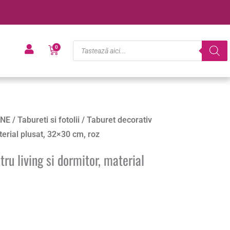
Products
Cart
0
search
NE
/
Tabureti si fotolii
/ Taburet decorativ
terial plusat, 32×30 cm, roz
ru living si dormitor, material
z