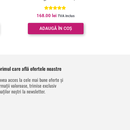
inchis
Evaluat la
168.00
lei
TVA inclus
5.00
din 5
ADAUGĂ ÎN COȘ
 primul care află ofertele noastre
avea acces la cele mai bune oferte și
rmații valoroase, trimise exclusiv
aților noștri la newsletter.