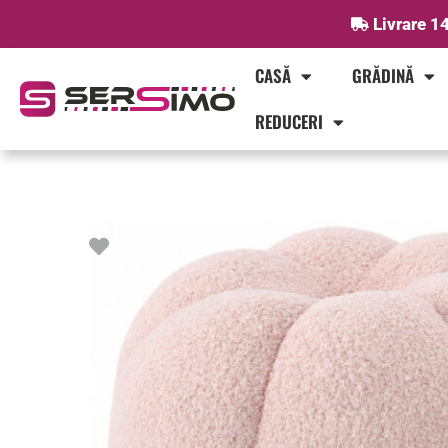
Skip
Livrare 14
to
content
CASĂ
GRĂDINĂ
REDUCERI