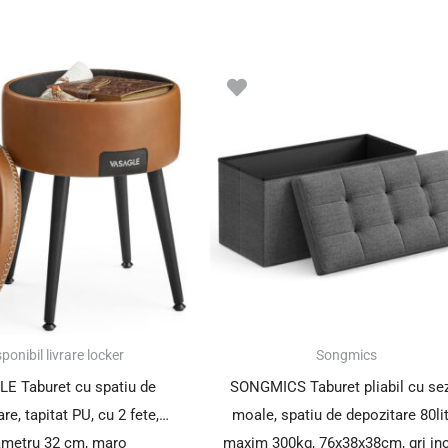
ponibil livrare locker
Songmics
E Taburet cu spatiu de
SONGMICS Taburet pliabil cu se
re, tapitat PU, cu 2 fete,
moale, spatiu de depozitare 80lit
ametru 32 cm, maro
maxim 300kg, 76x38x38cm, gri in