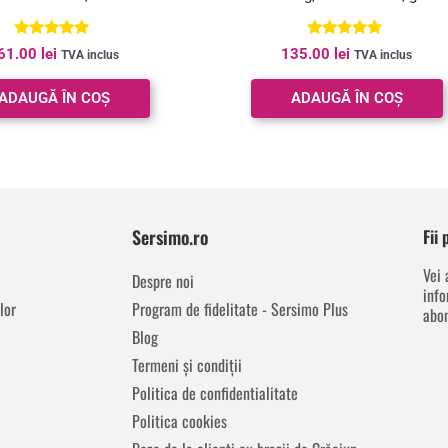
Evaluat la
Evaluat la
61.00
lei
135.00
lei
TVA inclus
TVA inclus
5.00
5.00
din 5
din 5
ADAUGĂ ÎN COȘ
ADAUGĂ ÎN COȘ
Sersimo.ro
Fii
Vei 
Despre noi
info
lor
Program de fidelitate - Sersimo Plus
abon
Blog
Termeni și condiții
Politica de confidentialitate
Politica cookies