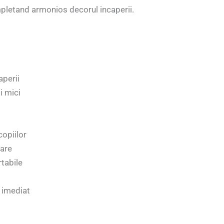
mpletand armonios decorul incaperii.
aperii
i mici
copiilor
jare
tabile
e imediat