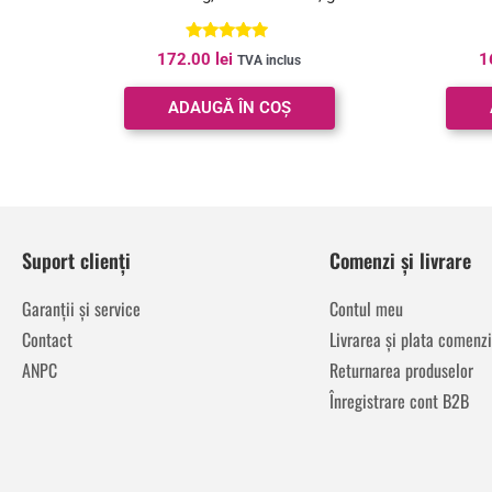
Evaluat la
172.00
lei
1
TVA inclus
5.00
din 5
ADAUGĂ ÎN COȘ
Suport clienți
Comenzi și livrare
Garanții și service
Contul meu
Contact
Livrarea și plata comenzi
ANPC
Returnarea produselor
Înregistrare cont B2B