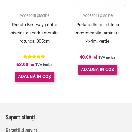
Accesorii piscine
Accesorii piscine
Prelata Bestway pentru
Prelata din polietilena
piscina cu cadru metalic
impermeabila laminata,
rotunda, 305cm
4x4m, verde
40.00
lei
TVA inclus
Evaluat la
63.00
lei
TVA inclus
4.67
ADAUGĂ ÎN COȘ
din 5
ADAUGĂ ÎN COȘ
Suport clienți
Garanții și service