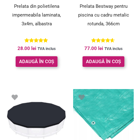
Prelata din polietilena
Prelata Bestway pentru
impermeabila laminata,
piscina cu cadru metalic
3x4m, albastra
rotunda, 366cm
Evaluat la
Evaluat la
28.00
lei
77.00
lei
TVA inclus
TVA inclus
5.00
4.50
din 5
din 5
ADAUGĂ ÎN COȘ
ADAUGĂ ÎN COȘ