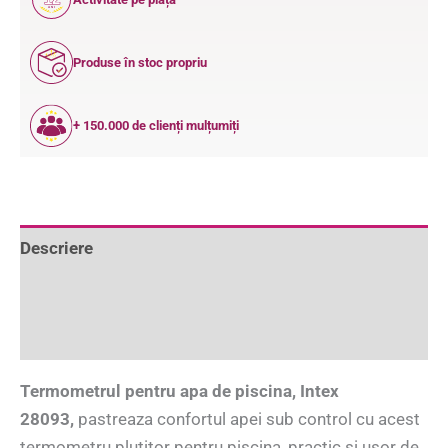
ANI
Produse în stoc propriu
+ 150.000 de clienți mulțumiți
Descriere
Informații suplimentare
Recenzii (0)
Termometrul pentru apa de piscina, Intex
28093,
pastreaza confortul apei sub control cu acest
termometru plutitor pentru piscina, practic si usor de