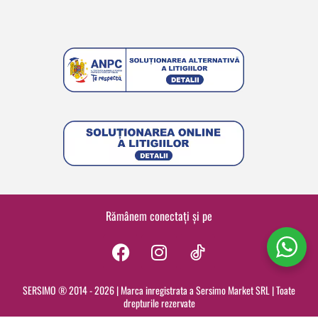
Rămânem conectați și pe
F
I
a
n
c
s
SERSIMO ® 2014 - 2026 | Marca inregistrata a Sersimo Market SRL | Toate
drepturile rezervate
e
t