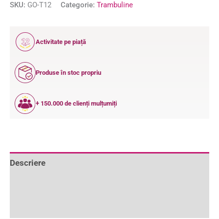
SKU:
GO-T12
Categorie:
Trambuline
12
Activitate pe piață
ANI
Produse în stoc propriu
+ 150.000 de clienți mulțumiți
Descriere
Informații suplimentare
Recenzii (0)