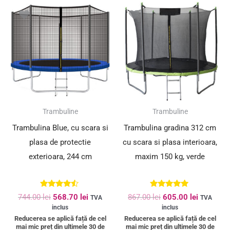
Prețul
Prețul
Prețul
Prețul
inițial
curent
inițial
curent
a
este:
a
este:
fost:
568.70 lei.
fost:
605.00 le
744.00 lei.
867.00 lei.
SUPER PREȚ!
SUPER PREȚ!
Trambuline
Trambuline
Trambulina Blue, cu scara si
Trambulina gradina 312 cm
plasa de protectie
cu scara si plasa interioara,
exterioara, 244 cm
maxim 150 kg, verde
Evaluat la
Evaluat la
744.00
lei
568.70
lei
867.00
lei
605.00
lei
TVA
TVA
4.33
5.00
inclus
inclus
din 5
din 5
Reducerea se aplică față de cel
Reducerea se aplică față de cel
mai mic preț din ultimele 30 de
mai mic preț din ultimele 30 de