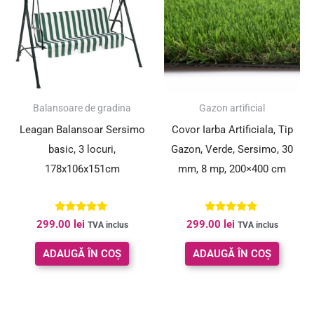
Balansoare de gradina
Gazon artificial
Leagan Balansoar Sersimo
Covor Iarba Artificiala, Tip
basic, 3 locuri,
Gazon, Verde, Sersimo, 30
178x106x151cm
mm, 8 mp, 200×400 cm
Evaluat la
Evaluat la
299.00
lei
299.00
lei
TVA inclus
TVA inclus
4.90
5.00
din 5
din 5
ADAUGĂ ÎN COȘ
ADAUGĂ ÎN COȘ