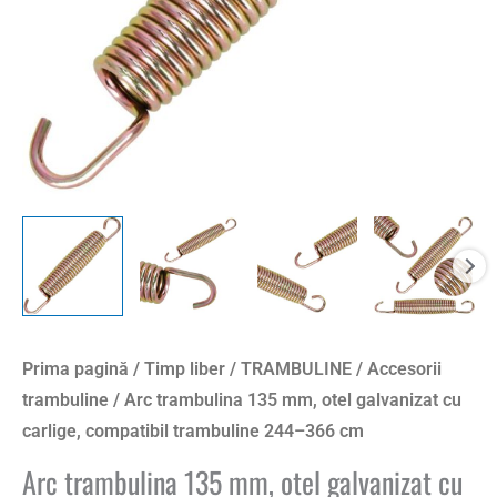
carlige,
compatibil
trambuline
244–
366
cm
Prima pagină
/
Timp liber
/
TRAMBULINE
/
Accesorii
trambuline
/ Arc trambulina 135 mm, otel galvanizat cu
carlige, compatibil trambuline 244–366 cm
Arc trambulina 135 mm, otel galvanizat cu