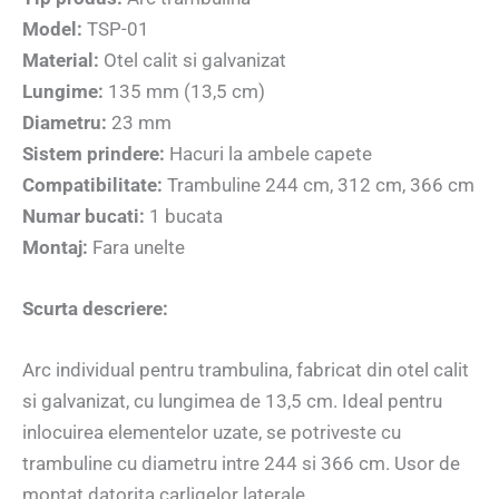
Model:
TSP-01
Material:
Otel calit si galvanizat
Lungime:
135 mm (13,5 cm)
Diametru:
23 mm
Sistem prindere:
Hacuri la ambele capete
Compatibilitate:
Trambuline 244 cm, 312 cm, 366 cm
Numar bucati:
1 bucata
Montaj:
Fara unelte
Scurta descriere:
Arc individual pentru trambulina, fabricat din otel calit
si galvanizat, cu lungimea de 13,5 cm. Ideal pentru
inlocuirea elementelor uzate, se potriveste cu
trambuline cu diametru intre 244 si 366 cm. Usor de
montat datorita carligelor laterale.