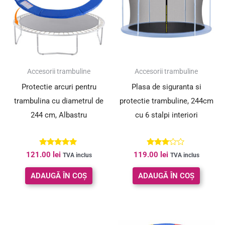
Accesorii trambuline
Accesorii trambuline
Protectie arcuri pentru
Plasa de siguranta si
trambulina cu diametrul de
protectie trambuline, 244cm
244 cm, Albastru
cu 6 stalpi interiori
Evaluat la
Evaluat
121.00
lei
119.00
lei
TVA inclus
TVA inclus
4.82
la
din 5
3.00
din 5
ADAUGĂ ÎN COȘ
ADAUGĂ ÎN COȘ