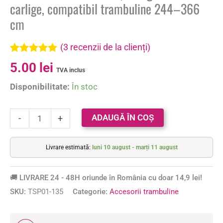
carlige, compatibil trambuline 244–366
cm
(
3
recenzii de la clienți)
Evaluat la
3
5.00
lei
5.00
din 5 pe
TVA inclus
baza a
Disponibilitate:
În stoc
evaluări de
la clienți
ADAUGĂ ÎN COȘ
-
+
Livrare estimată:
luni 10 august - marți 11 august
🚚 LIVRARE 24 - 48H oriunde în România cu doar 14,9 lei!
SKU:
TSP01-135
Categorie:
Accesorii trambuline