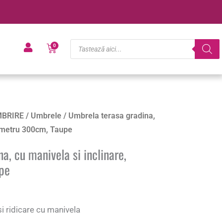
Products
Cart
0
search
BRIRE
/
Umbrele
/ Umbrela terasa gradina,
iametru 300cm, Taupe
a, cu manivela si inclinare,
pe
i ridicare cu manivela