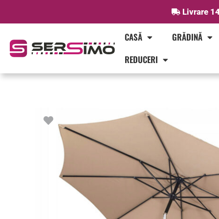
Skip
Livrare 14
to
content
CASĂ
GRĂDINĂ
REDUCERI