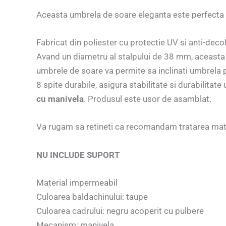
Aceasta umbrela de soare eleganta este perfecta p
Fabricat din poliester cu protectie UV si anti-deco
Avand un diametru al stalpului de 38 mm, aceasta p
umbrele de soare va permite sa inclinati umbrela p
8 spite durabile, asigura stabilitate si durabilita
cu manivela
. Produsul este usor de asamblat.
Va rugam sa retineti ca recomandam tratarea mater
NU INCLUDE SUPORT
Material impermeabil
Culoarea baldachinului: taupe
Culoarea cadrului: negru acoperit cu pulbere
Mecanism: manivela