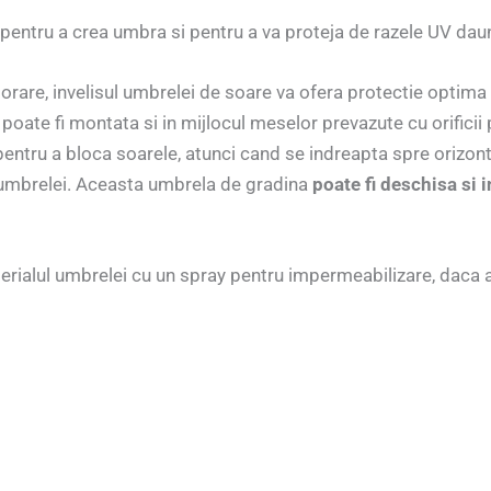
entru a crea umbra si pentru a va proteja de razele UV daun
lorare, invelisul umbrelei de soare va ofera protectie optima 
oate fi montata si in mijlocul meselor prevazute cu orificii 
entru a bloca soarele, atunci cand se indreapta spre orizont.
te umbrelei. Aceasta umbrela de gradina
poate fi deschisa si
ialul umbrelei cu un spray pentru impermeabilizare, daca a