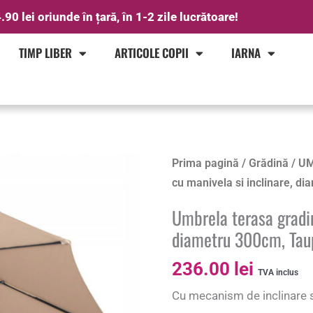
.90 lei oriunde în țară, în 1-2 zile lucrătoare!
TIMP LIBER
ARTICOLE COPII
IARNA
Prima pagină
/
Grădină
/
UM
cu manivela si inclinare, d
Umbrela terasa gradin
diametru 300cm, Tau
236.00
lei
TVA inclus
Cu mecanism de inclinare s