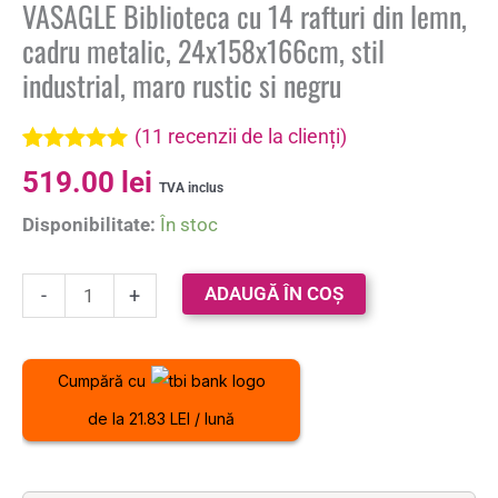
VASAGLE Biblioteca cu 14 rafturi din lemn,
cadru metalic, 24x158x166cm, stil
industrial, maro rustic si negru
(
11
recenzii de la clienți)
Evaluat la
11
519.00
lei
4.91
din 5
TVA inclus
pe baza a
Disponibilitate:
În stoc
evaluări de
la clienți
ADAUGĂ ÎN COȘ
-
+
Cumpără cu
de la 21.83 LEI / lună