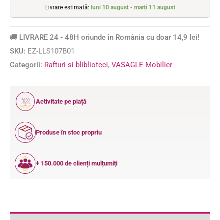
Livrare estimată:
luni 10 august - marți 11 august
🚚 LIVRARE 24 - 48H oriunde în România cu doar 14,9 lei!
SKU:
EZ-LLS107B01
Categorii:
Rafturi si bliblioteci
,
VASAGLE Mobilier
12
Activitate pe piață
ANI
Produse în stoc propriu
+ 150.000 de clienți mulțumiți