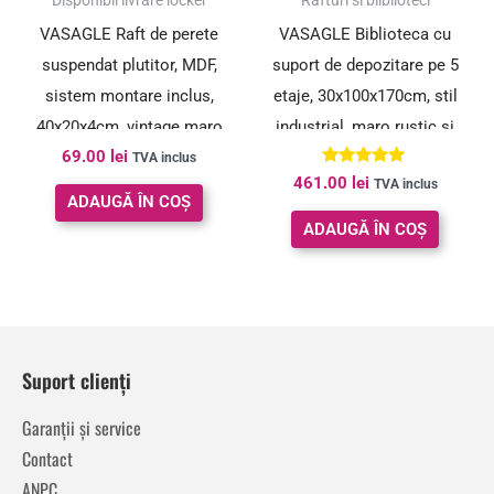
Disponibil livrare locker
Rafturi si bliblioteci
VASAGLE Raft de perete
VASAGLE Biblioteca cu
suspendat plutitor, MDF,
suport de depozitare pe 5
sistem montare inclus,
etaje, 30x100x170cm, stil
40x20x4cm, vintage maro
industrial, maro rustic si
69.00
lei
negru
TVA inclus
Evaluat la
461.00
lei
TVA inclus
5.00
ADAUGĂ ÎN COȘ
din 5
ADAUGĂ ÎN COȘ
Suport clienți
Garanții și service
Contact
ANPC