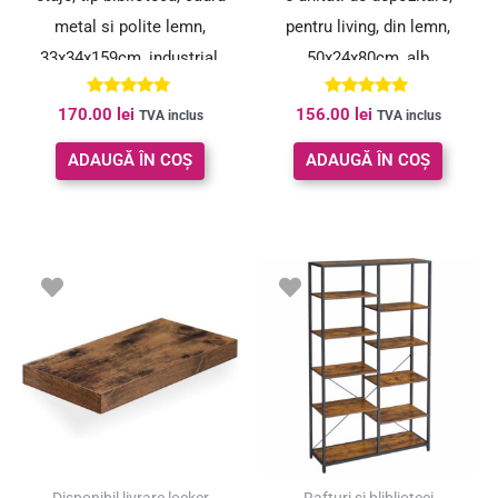
metal si polite lemn,
pentru living, din lemn,
33x34x159cm, industrial,
50x24x80cm, alb
maro rustic si negru
Evaluat la
Evaluat la
170.00
lei
156.00
lei
TVA inclus
TVA inclus
5.00
5.00
din 5
din 5
ADAUGĂ ÎN COȘ
ADAUGĂ ÎN COȘ