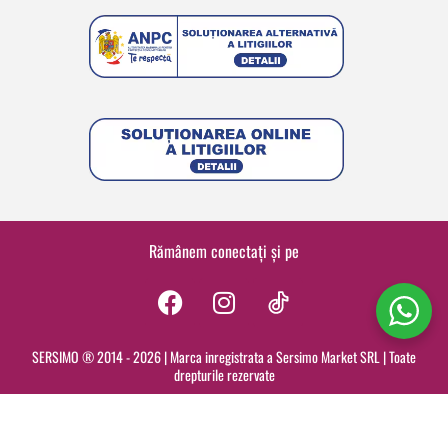
Rămânem conectați și pe
F
I
a
n
c
s
SERSIMO ® 2014 - 2026 | Marca inregistrata a Sersimo Market SRL | Toate
drepturile rezervate
e
t
b
a
o
g