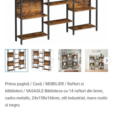
cadru
metalic,
24x158x166cm,
stil
industrial,
maro
rustic
si
negru
Prima pagină
/
Casă
/
MOBILIER
/
Rafturi si
bliblioteci
/ VASAGLE Biblioteca cu 14 rafturi din lemn,
cadru metalic, 24x158x166cm, stil industrial, maro rustic
si negru