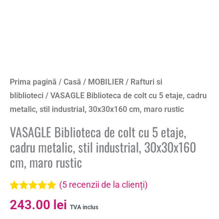
Prima pagină
/
Casă
/
MOBILIER
/
Rafturi si
bliblioteci
/ VASAGLE Biblioteca de colt cu 5 etaje, cadru
metalic, stil industrial, 30x30x160 cm, maro rustic
VASAGLE Biblioteca de colt cu 5 etaje,
cadru metalic, stil industrial, 30x30x160
cm, maro rustic
(
5
recenzii de la clienți)
Evaluat la
5
243.00
lei
5.00
din 5 pe
TVA inclus
baza a