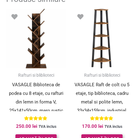
Rafturi si bliblioteci
Rafturi si bliblioteci
VASAGLE Biblioteca de
VASAGLE Raft de colt cu 5
podea cu 8 etaje, cu rafturi
etaje, tip biblioteca, cadru
din lemn in forma V,
metal si polite lemn,
25x141x50cm, maro rustic
33x34x159cm, industrial,
maro rustic si negru
Evaluat la
Evaluat la
250.00
lei
170.00
lei
TVA inclus
TVA inclus
4.82
5.00
din 5
din 5