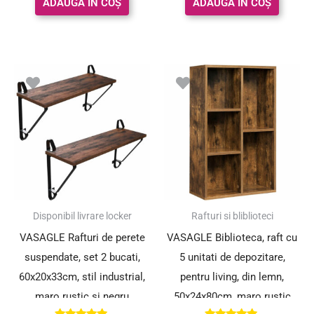
ADAUGĂ ÎN COȘ
ADAUGĂ ÎN COȘ
Disponibil livrare locker
Rafturi si bliblioteci
VASAGLE Rafturi de perete
VASAGLE Biblioteca, raft cu
suspendate, set 2 bucati,
5 unitati de depozitare,
60x20x33cm, stil industrial,
pentru living, din lemn,
maro rustic si negru
50x24x80cm, maro rustic