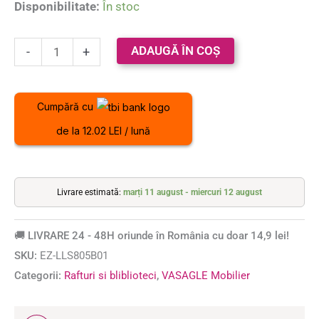
Disponibilitate:
În stoc
evaluări de
la clienți
ADAUGĂ ÎN COȘ
-
+
Cumpără cu
de la 12.02 LEI / lună
Livrare estimată:
marți 11 august - miercuri 12 august
🚚 LIVRARE 24 - 48H oriunde în România cu doar 14,9 lei!
SKU:
EZ-LLS805B01
Categorii:
Rafturi si bliblioteci
,
VASAGLE Mobilier