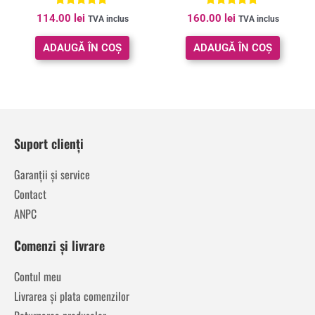
Evaluat la
Evaluat la
114.00
lei
160.00
lei
TVA inclus
TVA inclus
5.00
5.00
din 5
din 5
ADAUGĂ ÎN COȘ
ADAUGĂ ÎN COȘ
Suport clienți
Garanții și service
Contact
ANPC
Comenzi și livrare
Contul meu
Livrarea și plata comenzilor