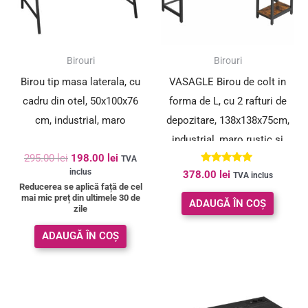
SUPER PREȚ!
Birouri
Birouri
Birou tip masa laterala, cu
VASAGLE Birou de colt in
cadru din otel, 50x100x76
forma de L, cu 2 rafturi de
cm, industrial, maro
depozitare, 138x138x75cm,
industrial, maro rustic si
295.00
lei
198.00
lei
negru
TVA
Evaluat la
inclus
378.00
lei
TVA inclus
5.00
Reducerea se aplică față de cel
din 5
mai mic preț din ultimele 30 de
ADAUGĂ ÎN COȘ
zile
ADAUGĂ ÎN COȘ