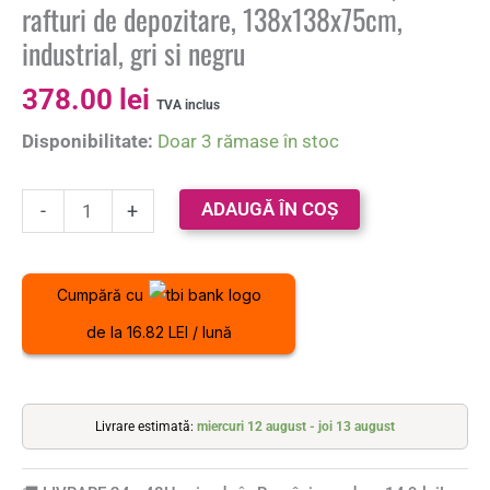
rafturi de depozitare, 138x138x75cm,
industrial, gri si negru
378.00
lei
TVA inclus
Disponibilitate:
Doar 3 rămase în stoc
ADAUGĂ ÎN COȘ
-
+
Cumpără cu
de la 16.82 LEI / lună
Livrare estimată:
miercuri 12 august - joi 13 august