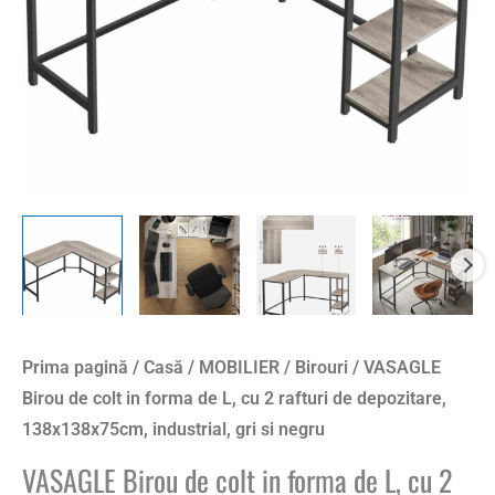
L,
cu
2
rafturi
de
depozitare,
138x138x75cm,
industrial,
gri
si
negru
Prima pagină
/
Casă
/
MOBILIER
/
Birouri
/ VASAGLE
Birou de colt in forma de L, cu 2 rafturi de depozitare,
138x138x75cm, industrial, gri si negru
VASAGLE Birou de colt in forma de L, cu 2