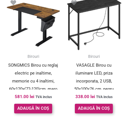
Birouri
Birouri
SONGMICS Birou cu reglaj
VASAGLE Birou cu
electric pe inaltime,
iluminare LED, priza
memorie cu 4 inaltimi,
incorporata, 2 USB,
60x120x(72-120)cm, maro
50x100x76 cm, negru
581.00
lei
338.00
lei
rustic
TVA inclus
TVA inclus
ADAUGĂ ÎN COȘ
ADAUGĂ ÎN COȘ