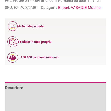
🚚 LIVRARE 24 - 48H oriunde în România cu doar 14,9 lei!
SKU:
EZ-LWD72MB
Categorii:
Birouri
,
VASAGLE Mobilier
12
Activitate pe piață
ANI
Produse în stoc propriu
+ 150.000 de clienți mulțumiți
Descriere
Informații suplimentare
Recenzii (0)