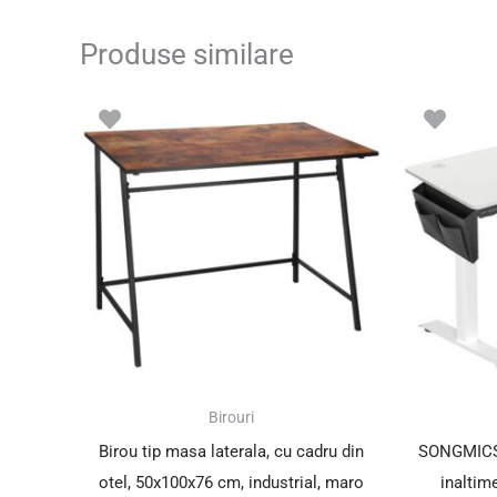
Produse similare
Prețul
Prețul
inițial
curent
a
este:
fost:
198.00 lei.
295.00 lei.
SUPER PREȚ!
Birouri
Birou tip masa laterala, cu cadru din
SONGMICS B
otel, 50x100x76 cm, industrial, maro
inaltim