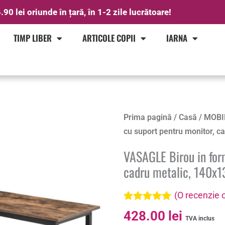
.90 lei oriunde în țară, în 1-2 zile lucrătoare!
TIMP LIBER
ARTICOLE COPII
IARNA
Cantitate
Prima pagină
/
Casă
/
MOBI
VASAGLE
cu suport pentru monitor, c
Birou
VASAGLE Birou in for
in
cadru metalic, 140x1
forma
de
(O recenzie c
L
Evaluat la
428.00
lei
cu
5.00
din 5 pe
TVA inclus