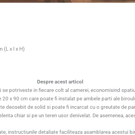
(L x l x H)
Despre acest articol
i se potriveste in fiecare colt al camerei, economisind spatiu
 20 x 90 cm care poate fi instalat pe ambele parti ale biroulu
ste deosebit de solid si poate fi incarcat cu o greutate de pa
xcelenta chiar si pe un teren usor denivelat. De asemenea, ac
e, instructiunile detaliate faciliteaza asamblarea acestui bi