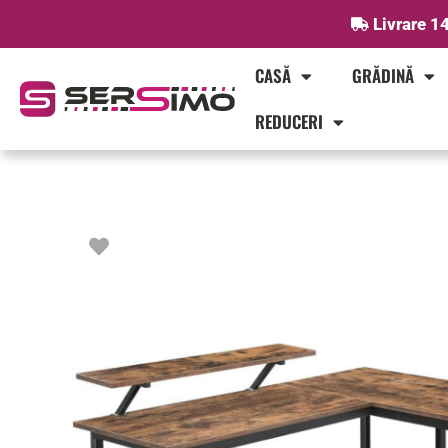
Skip
Livrare 14
to
content
CASĂ
GRĂDINĂ
REDUCERI