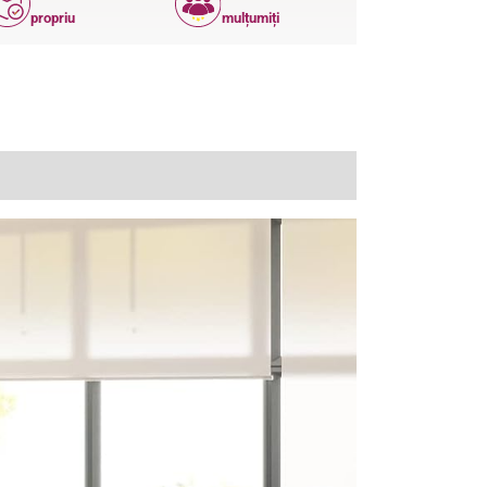
propriu
mulțumiți