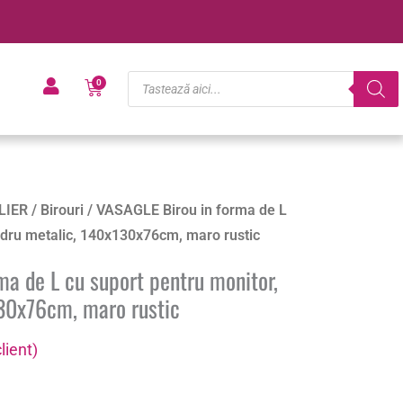
Products
Cart
0
search
LIER
/
Birouri
/ VASAGLE Birou in forma de L
adru metalic, 140x130x76cm, maro rustic
ma de L cu suport pentru monitor,
30x76cm, maro rustic
lient)