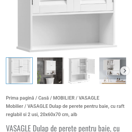
raft
reglabil
si
2
usi,
20x60x70
cm,
alb
Prima pagină
/
Casă
/
MOBILIER
/
VASAGLE
Mobilier
/ VASAGLE Dulap de perete pentru baie, cu raft
reglabil si 2 usi, 20x60x70 cm, alb
VASAGLE Dulap de perete pentru baie, cu