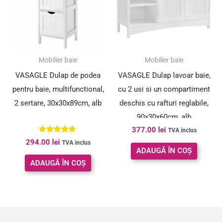
Mobilier baie
Mobilier baie
VASAGLE Dulap de podea
VASAGLE Dulap lavoar baie,
pentru baie, multifunctional,
cu 2 usi si un compartiment
2 sertare, 30x30x89cm, alb
deschis cu rafturi reglabile,
90x30x60cm, alb
377.00
lei
TVA inclus
Evaluat la
294.00
lei
TVA inclus
5.00
ADAUGĂ ÎN COȘ
din 5
ADAUGĂ ÎN COȘ