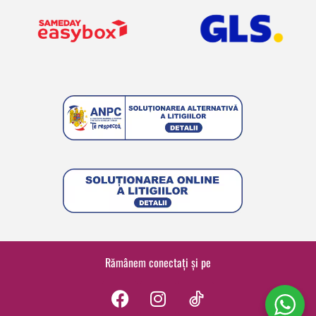
Rămânem conectați și pe
F
I