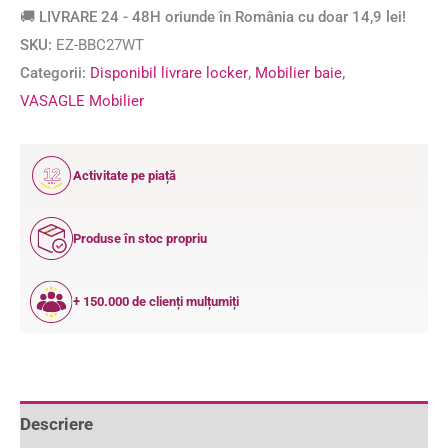
🚚 LIVRARE 24 - 48H oriunde în România cu doar 14,9 lei!
SKU:
EZ-BBC27WT
Categorii:
Disponibil livrare locker
,
Mobilier baie
,
VASAGLE Mobilier
12
Activitate pe piață
ANI
Produse în stoc propriu
+ 150.000 de clienți mulțumiți
Descriere