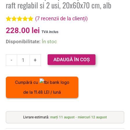
raft reglabil si 2 usi, 20x60x70 cm, alb
(
7
recenzii de la clienți)
Evaluat la
7
228.00
lei
4.86
din 5
TVA inclus
pe baza a
Disponibilitate:
În stoc
evaluări de
la clienți
ADAUGĂ ÎN COȘ
-
+
Cumpără cu
de la 11.48 LEI / lună
Livrare estimată:
marți 11 august - miercuri 12 august