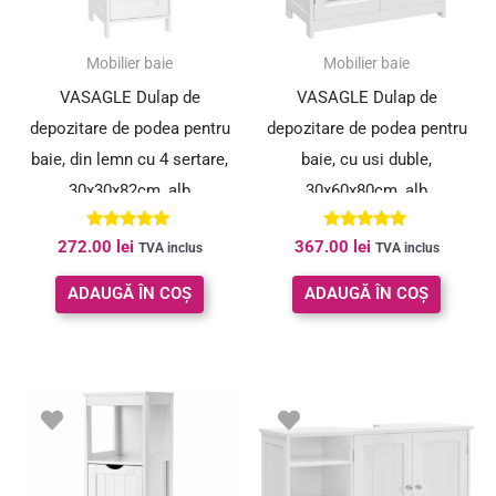
Mobilier baie
Mobilier baie
VASAGLE Dulap de
VASAGLE Dulap de
depozitare de podea pentru
depozitare de podea pentru
baie, din lemn cu 4 sertare,
baie, cu usi duble,
30x30x82cm, alb
30x60x80cm, alb
Evaluat la
Evaluat la
272.00
lei
367.00
lei
TVA inclus
TVA inclus
5.00
4.92
din 5
din 5
ADAUGĂ ÎN COȘ
ADAUGĂ ÎN COȘ