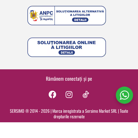
Rămânem conectați și pe
F
I
a
n
c
s
SERSIMO ® 2014 - 2026 | Marca inregistrata a Sersimo Market SRL | Toate
drepturile rezervate
e
t
b
a
o
g