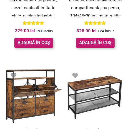
sezut captusit imitatie
compartimente, cu perna,
piele, design industrial,
104x48x30cm, maro rustic
30x80x48cm, negru cu maro
Evaluat la
Evaluat la
329.00
lei
328.00
lei
TVA inclus
TVA inclus
5.00
5.00
din 5
din 5
ADAUGĂ ÎN COȘ
ADAUGĂ ÎN COȘ