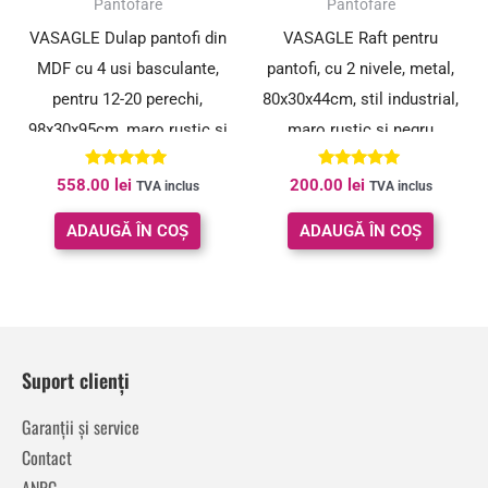
Pantofare
Pantofare
VASAGLE Dulap pantofi din
VASAGLE Raft pentru
MDF cu ​​4 usi basculante,
pantofi, cu 2 nivele, metal,
pentru 12-20 perechi,
80x30x44cm, stil industrial,
98x30x95cm, maro rustic si
maro rustic si negru
negru
Evaluat la
Evaluat la
558.00
lei
200.00
lei
TVA inclus
TVA inclus
5.00
4.92
din 5
din 5
ADAUGĂ ÎN COȘ
ADAUGĂ ÎN COȘ
Suport clienți
Garanții și service
Contact